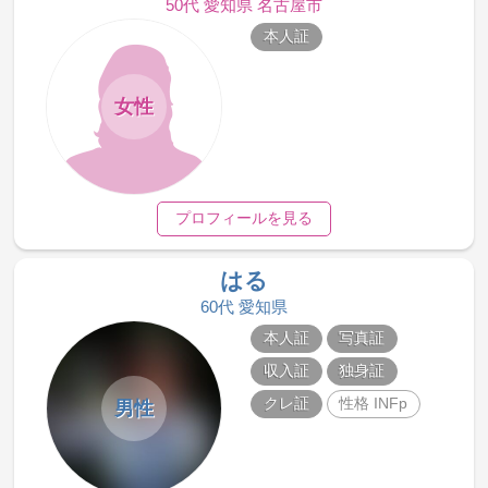
50代 愛知県 名古屋市
本人証
女性
プロフィールを見る
はる
60代 愛知県
本人証
写真証
収入証
独身証
クレ証
性格 INFp
男性