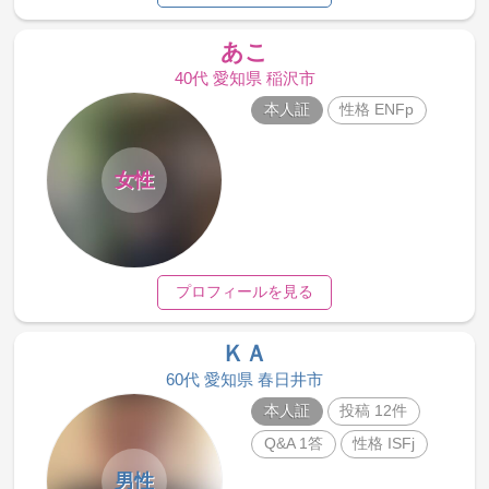
あこ
40代 愛知県 稲沢市
本人証
性格 ENFp
女性
プロフィールを見る
ＫＡ
60代 愛知県 春日井市
本人証
投稿 12件
Q&A 1答
性格 ISFj
男性