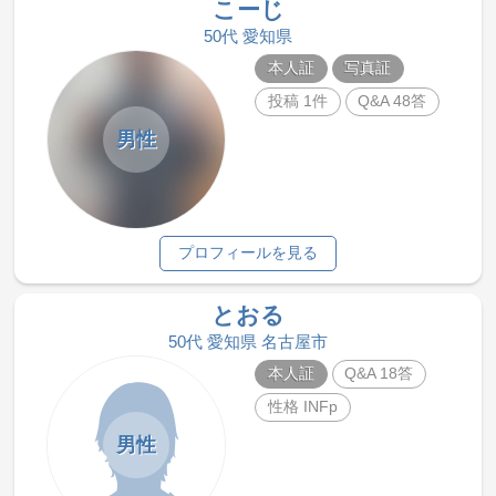
こーじ
50代 愛知県
本人証
写真証
投稿 1件
Q&A 48答
男性
プロフィールを見る
とおる
50代 愛知県 名古屋市
本人証
Q&A 18答
性格 INFp
男性