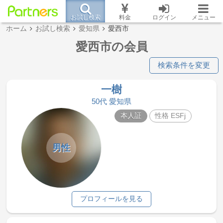
お試し検索
料金
ログイン
メニュー
ホーム
お試し検索
愛知県
愛西市
愛西市の会員
検索条件を変更
一樹
50代 愛知県
本人証
性格 ESFj
男性
プロフィールを見る