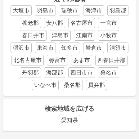
大垣市
羽島市
瑞穂市
海津市
羽島郡
養老郡
安八郡
名古屋市
一宮市
春日井市
津島市
江南市
小牧市
稲沢市
東海市
知多市
岩倉市
清須市
北名古屋市
弥富市
あま市
西春日井郡
丹羽郡
海部郡
四日市市
桑名市
いなべ市
桑名郡
員弁郡
検索地域を広げる
愛知県