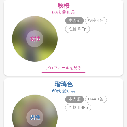
秋桜
60代 愛知県
本人証
投稿 6件
性格 INFp
女性
プロフィールを見る
瑠璃色
60代 愛知県
本人証
Q&A 1答
性格 ENFp
男性