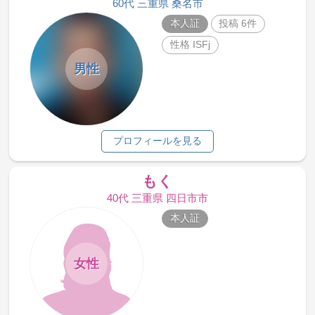
60代 三重県 桑名市
本人証
投稿 6件
性格 ISFj
男性
プロフィールを見る
もく
40代 三重県 四日市市
本人証
女性