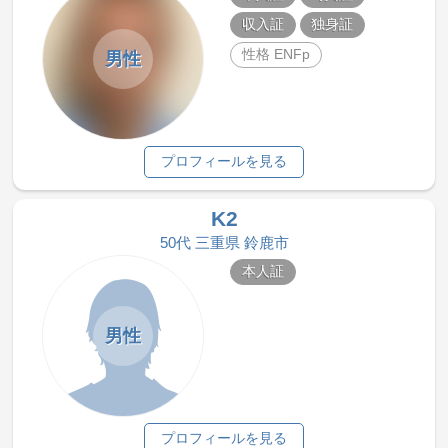
収入証
独身証
性格 ENFp
男性
プロフィールを見る
K2
50代 三重県 鈴鹿市
本人証
男性
プロフィールを見る