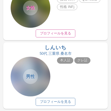
性格 INFj
女性
プロフィールを見る
しんいち
50代 三重県 桑名市
本人証
クレ証
男性
プロフィールを見る