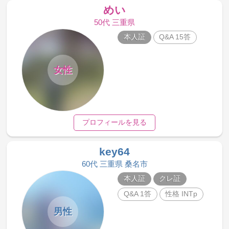
めい
50代 三重県
本人証
Q&A 15答
女性
プロフィールを見る
key64
60代 三重県 桑名市
本人証
クレ証
Q&A 1答
性格 INTp
男性