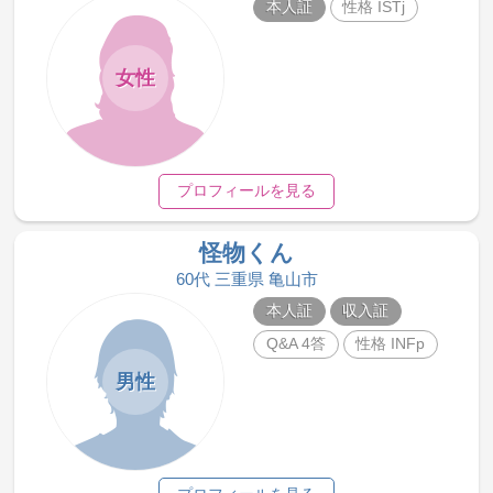
本人証
性格 ISTj
女性
プロフィールを見る
怪物くん
60代 三重県 亀山市
本人証
収入証
Q&A 4答
性格 INFp
男性