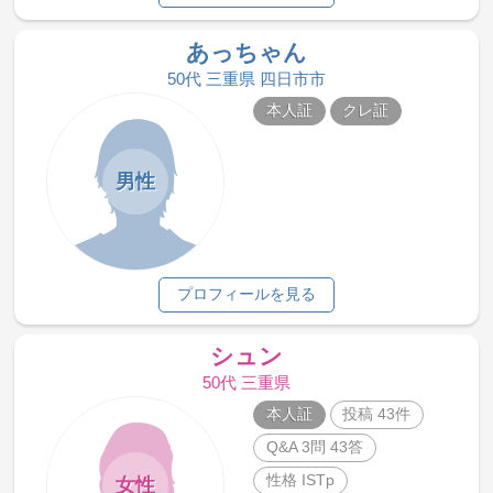
あっちゃん
50代 三重県 四日市市
本人証
クレ証
男性
プロフィールを見る
シュン
50代 三重県
本人証
投稿 43件
Q&A 3問 43答
性格 ISTp
女性