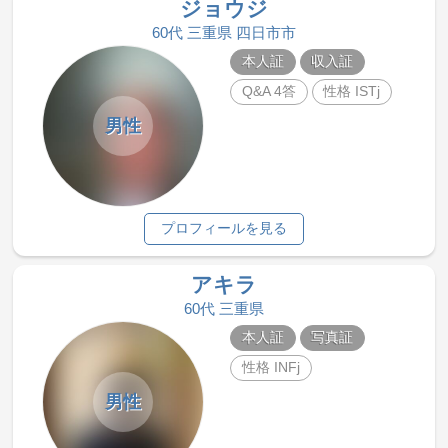
ジョウジ
60代 三重県 四日市市
本人証
収入証
Q&A 4答
性格 ISTj
男性
プロフィールを見る
アキラ
60代 三重県
本人証
写真証
性格 INFj
男性