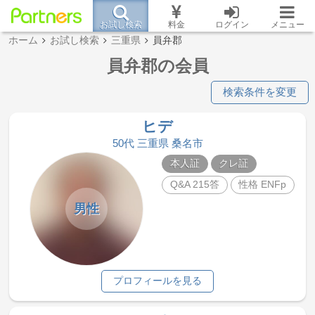
お試し検索
料金
ログイン
メニュー
ホーム
お試し検索
三重県
員弁郡
員弁郡の会員
検索条件を変更
ヒデ
50代 三重県 桑名市
本人証
クレ証
Q&A 215答
性格 ENFp
男性
プロフィールを見る