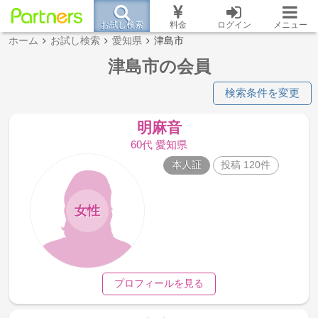
お試し検索
料金
ログイン
メニュー
ホーム
お試し検索
愛知県
津島市
津島市の会員
検索条件を変更
明麻音
60代 愛知県
本人証
投稿 120件
女性
プロフィールを見る