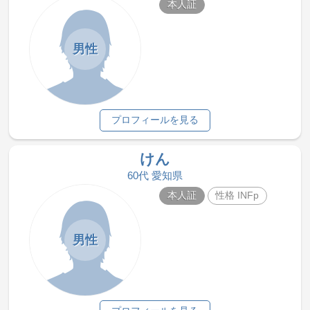
本人証
男性
プロフィールを見る
けん
60代 愛知県
本人証
性格 INFp
男性