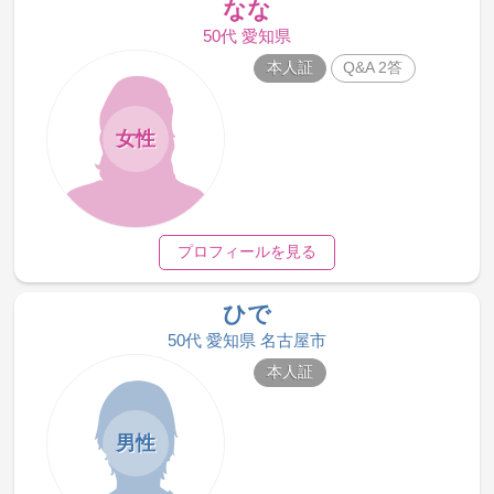
なな
50代 愛知県
本人証
Q&A 2答
女性
プロフィールを見る
ひで
50代 愛知県 名古屋市
本人証
男性