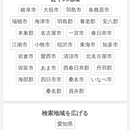
岐阜市
大垣市
羽島市
各務原市
瑞穂市
海津市
羽島郡
養老郡
安八郡
本巣郡
名古屋市
一宮市
春日井市
江南市
小牧市
稲沢市
東海市
知多市
岩倉市
愛西市
清須市
北名古屋市
弥富市
あま市
西春日井郡
丹羽郡
海部郡
四日市市
桑名市
いなべ市
桑名郡
員弁郡
検索地域を広げる
愛知県