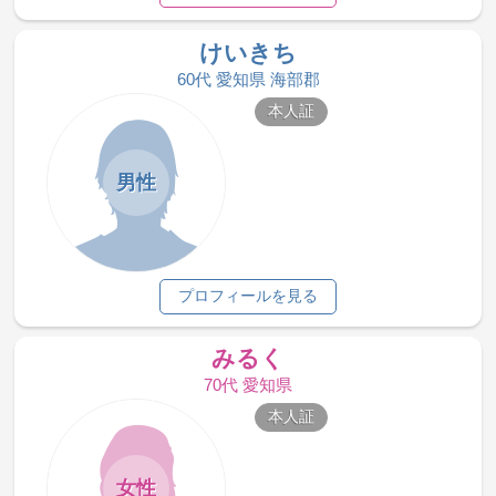
けいきち
60代 愛知県 海部郡
本人証
男性
プロフィールを見る
みるく
70代 愛知県
本人証
女性