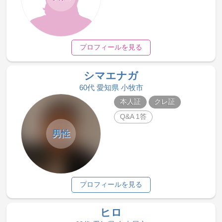
プロフィールを見る
シマエナガ
60代 愛知県 小牧市
本人証
クレ証
Q&A 1答
男性
プロフィールを見る
ヒロ