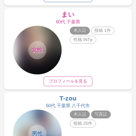
まい
60代 千葉県
本人証
投稿 1件
性格 INTp
女性
プロフィールを見る
T-zou
60代 千葉県 八千代市
本人証
写真証
投稿 25件
男性