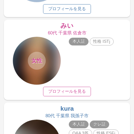
プロフィールを見る
みい
60代 千葉県 佐倉市
本人証
性格 ISTj
女性
プロフィールを見る
kura
80代 千葉県 我孫子市
本人証
クレ証
Q&A 3答
性格 ESFj