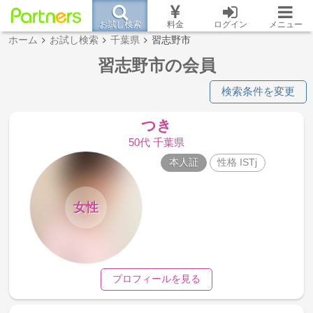
お試し検索
料金
ログイン
メニュー
ホーム
お試し検索
千葉県
習志野市
習志野市の会員
検索条件を変更
つき
50代 千葉県
本人証
性格 ISTj
女性
プロフィールを見る