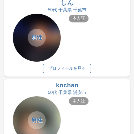
しん
50代 千葉県 千葉市
本人証
男性
プロフィールを見る
kochan
50代 千葉県 浦安市
本人証
男性