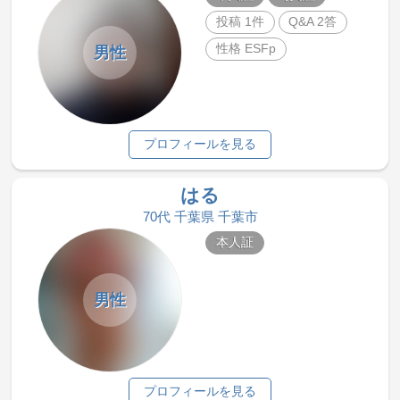
投稿 1件
Q&A 2答
性格 ESFp
男性
プロフィールを見る
はる
70代 千葉県 千葉市
本人証
男性
プロフィールを見る