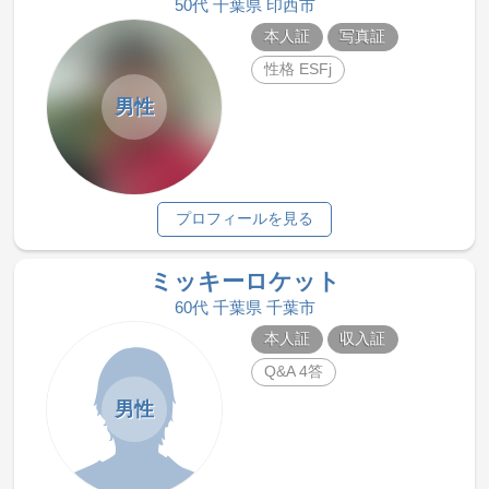
50代 千葉県 印西市
本人証
写真証
性格 ESFj
男性
プロフィールを見る
ミッキーロケット
60代 千葉県 千葉市
本人証
収入証
Q&A 4答
男性