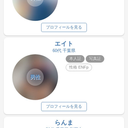
プロフィールを見る
エイト
60代 千葉県
本人証
写真証
性格 ENFp
男性
プロフィールを見る
らんま