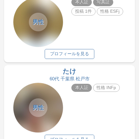
本人証
写真証
投稿 1件
性格 ESFj
男性
プロフィールを見る
たけ
60代 千葉県 松戸市
本人証
性格 INFp
男性