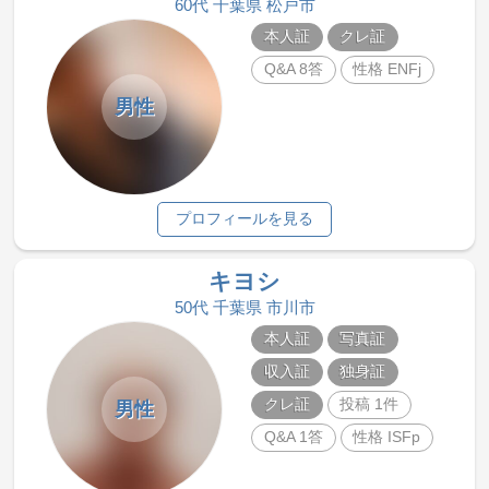
60代 千葉県 松戸市
本人証
クレ証
Q&A 8答
性格 ENFj
男性
プロフィールを見る
キヨシ
50代 千葉県 市川市
本人証
写真証
収入証
独身証
クレ証
投稿 1件
男性
Q&A 1答
性格 ISFp