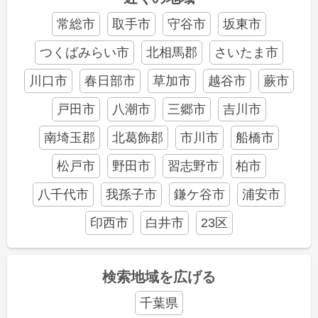
常総市
取手市
守谷市
坂東市
つくばみらい市
北相馬郡
さいたま市
川口市
春日部市
草加市
越谷市
蕨市
戸田市
八潮市
三郷市
吉川市
南埼玉郡
北葛飾郡
市川市
船橋市
松戸市
野田市
習志野市
柏市
八千代市
我孫子市
鎌ケ谷市
浦安市
印西市
白井市
23区
検索地域を広げる
千葉県