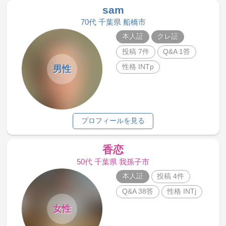
sam
70代 千葉県 船橋市
本人証
クレ証
投稿 7件
Q&A 1答
性格 INTp
男性
プロフィールを見る
香恋
50代 千葉県 我孫子市
本人証
投稿 4件
Q&A 38答
性格 INTj
女性