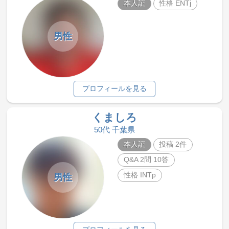
本人証
性格 ENTj
男性
プロフィールを見る
くましろ
50代 千葉県
本人証
投稿 2件
Q&A 2問 10答
性格 INTp
男性