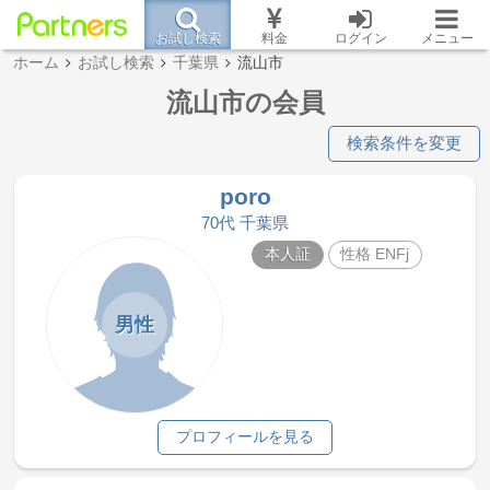
お試し検索
料金
ログイン
メニュー
ホーム
お試し検索
千葉県
流山市
流山市の会員
検索条件を変更
poro
70代 千葉県
本人証
性格 ENFj
男性
プロフィールを見る