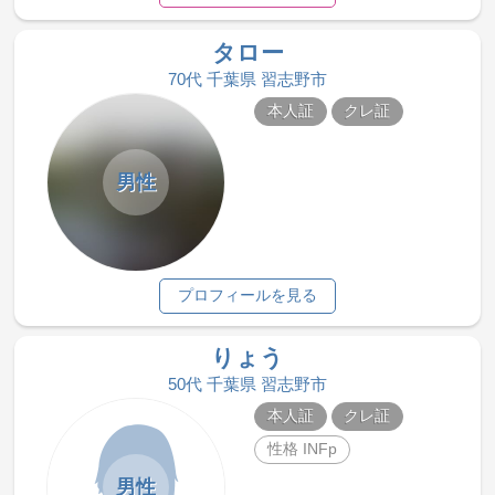
タロー
70代 千葉県 習志野市
本人証
クレ証
男性
プロフィールを見る
りょう
50代 千葉県 習志野市
本人証
クレ証
性格 INFp
男性