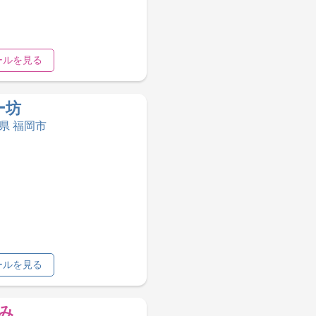
ールを見る
ー坊
岡県 福岡市
ールを見る
み