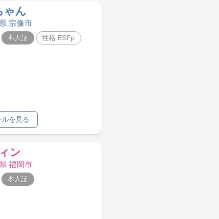
ちゃん
岡県 宗像市
本人証
性格 ESFp
ールを見る
ィン
岡県 福岡市
本人証