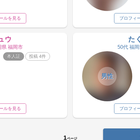
ールを見る
プロフィ
ュウ
た
岡県 福岡市
50代 福
本人証
投稿 4件
男性
ールを見る
プロフィ
1
ページ