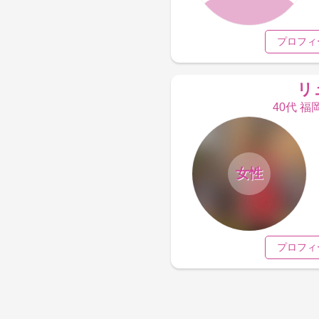
プロフィ
リ
40代 福
女性
プロフィ