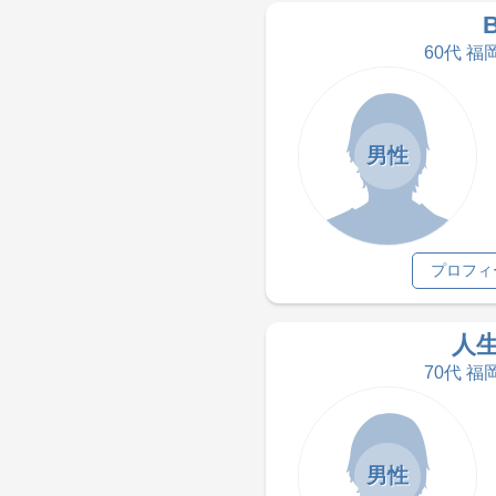
60代 福
男性
プロフィ
人
70代 福
男性