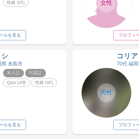
女性
性格 ISTj
ールを見る
プロフィ
トシ
コリア
岡県 糸島市
70代 福
本人証
写真証
Q&A 14答
性格 ISFj
男性
ールを見る
プロフィ