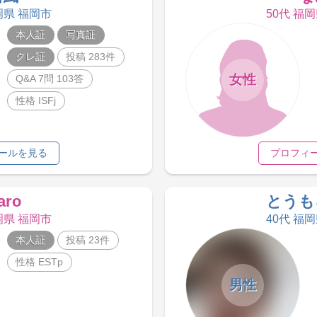
岡県 福岡市
50代 福
本人証
写真証
クレ証
投稿 283件
女性
Q&A 7問 103答
性格 ISFj
ールを見る
プロフィ
aro
とうも
岡県 福岡市
40代 福
本人証
投稿 23件
性格 ESTp
男性