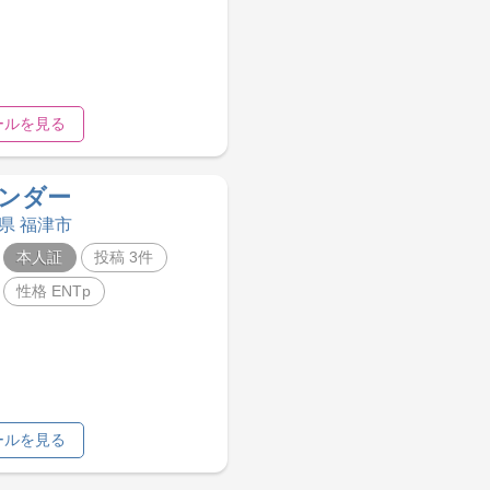
ールを見る
ンダー
岡県 福津市
本人証
投稿 3件
性格 ENTp
ールを見る