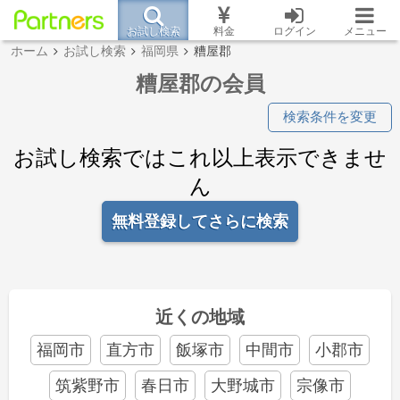
お試し検索
料金
ログイン
メニュー
ホーム
お試し検索
福岡県
糟屋郡
糟屋郡の会員
検索条件を変更
お試し検索ではこれ以上表示できませ
ん
無料登録してさらに検索
近くの地域
福岡市
直方市
飯塚市
中間市
小郡市
筑紫野市
春日市
大野城市
宗像市