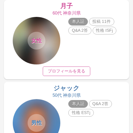
月子
60代 神奈川県
本人証
投稿 11件
Q&A 2答
性格 ISFj
女性
プロフィールを見る
ジャック
50代 神奈川県
本人証
Q&A 2答
性格 ESTj
男性