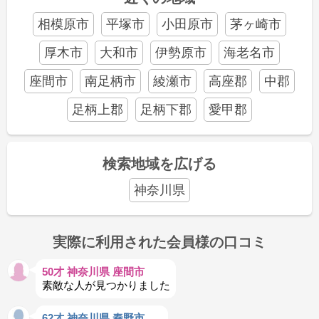
相模原市
平塚市
小田原市
茅ヶ崎市
厚木市
大和市
伊勢原市
海老名市
座間市
南足柄市
綾瀬市
高座郡
中郡
足柄上郡
足柄下郡
愛甲郡
検索地域を広げる
神奈川県
実際に利用された会員様の口コミ
50才 神奈川県 座間市
素敵な人が見つかりました
62才 神奈川県 秦野市