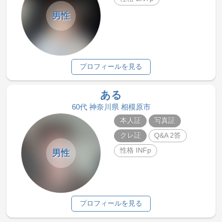
男性
プロフィールを見る
ある
60代 神奈川県 相模原市
本人証
写真証
クレ証
Q&A 2答
性格 INFp
男性
プロフィールを見る