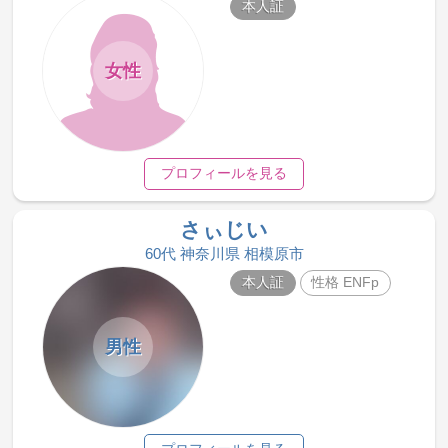
本人証
女性
プロフィールを見る
さぃじい
60代 神奈川県 相模原市
本人証
性格 ENFp
男性