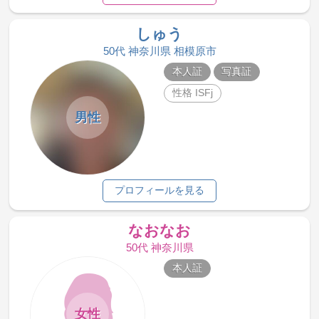
しゅう
50代 神奈川県 相模原市
本人証
写真証
性格 ISFj
男性
プロフィールを見る
なおなお
50代 神奈川県
本人証
女性