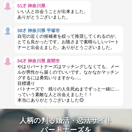
51才 神奈川県
いい人と出会うことが出来ました。
ありがとうございました。
58才 神奈川県 平塚市
自宅の近くの候補者を絞って推奨してくれるのが、
とても良かったです。お陰さまで素晴らしいパート
ナーと出会えました。ありがとうございました。
54才 神奈川県 座間市
やはりパートナーズはマッチングしなくても、メー
ルが男性から届くのでいいです。なかなかマッチン
グするには勇気いりますから…。
目標通り
パトナーズで 残りの人生死ぬまでずっと一緒に…
っていう素敵な人と出会えました！！
本当にありがとうございました😊
人柄の判る婚活・恋活サイト
パートナーズを