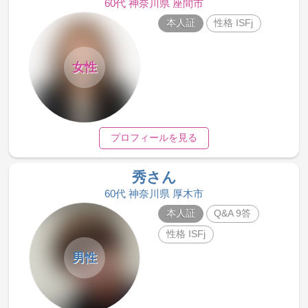
60代 神奈川県 座間市
本人証
性格 ISFj
女性
プロフィールを見る
秀さん
60代 神奈川県 厚木市
本人証
Q&A 9答
性格 ISFj
男性