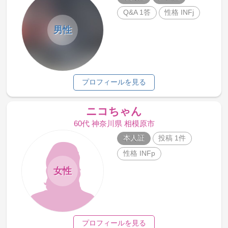
Q&A 1答
性格 INFj
男性
プロフィールを見る
ニコちゃん
60代 神奈川県 相模原市
本人証
投稿 1件
性格 INFp
女性
プロフィールを見る