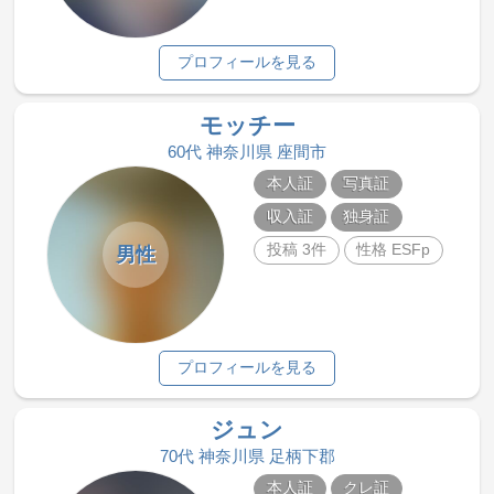
プロフィールを見る
モッチー
60代 神奈川県 座間市
本人証
写真証
収入証
独身証
投稿 3件
性格 ESFp
男性
プロフィールを見る
ジュン
70代 神奈川県 足柄下郡
本人証
クレ証