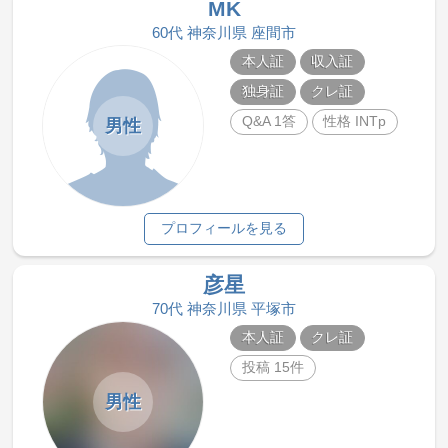
MK
60代 神奈川県 座間市
本人証
収入証
独身証
クレ証
Q&A 1答
性格 INTp
男性
プロフィールを見る
彦星
70代 神奈川県 平塚市
本人証
クレ証
投稿 15件
男性