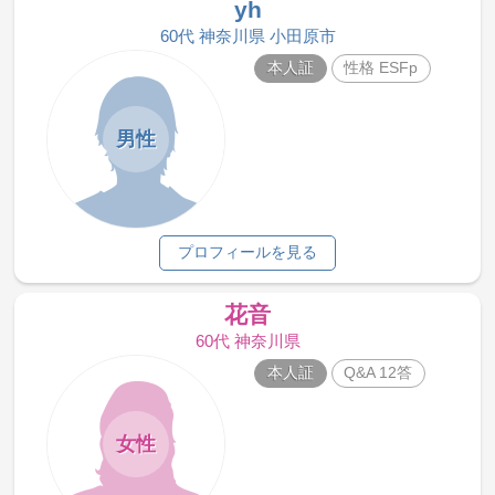
yh
60代 神奈川県 小田原市
本人証
性格 ESFp
男性
プロフィールを見る
花音
60代 神奈川県
本人証
Q&A 12答
女性