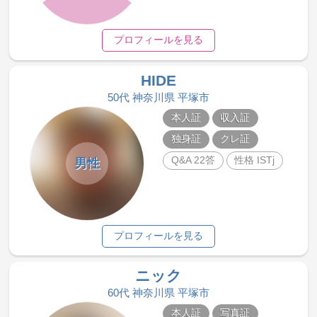
プロフィールを見る
HIDE
50代 神奈川県 平塚市
本人証
収入証
独身証
クレ証
Q&A 22答
性格 ISTj
男性
プロフィールを見る
ニック
60代 神奈川県 平塚市
本人証
写真証