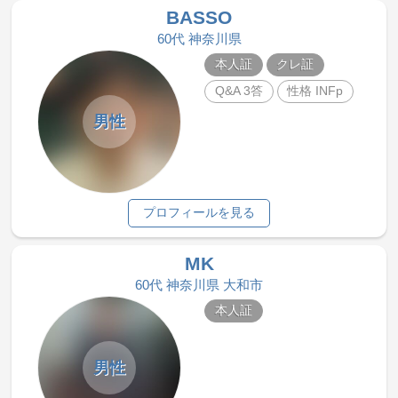
BASSO
60代 神奈川県
本人証
クレ証
Q&A 3答
性格 INFp
男性
プロフィールを見る
MK
60代 神奈川県 大和市
本人証
男性