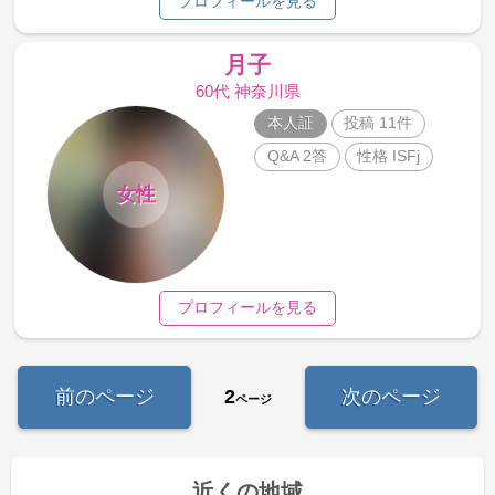
プロフィールを見る
月子
60代 神奈川県
本人証
投稿 11件
Q&A 2答
性格 ISFj
女性
プロフィールを見る
前のページ
2
次のページ
ページ
近くの地域