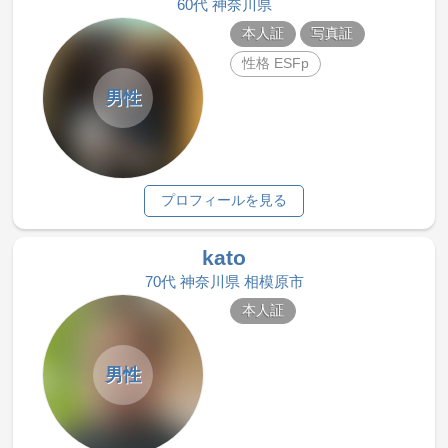
60代 神奈川県
本人証
写真証
性格 ESFp
男性
プロフィールを見る
kato
70代 神奈川県 相模原市
本人証
男性