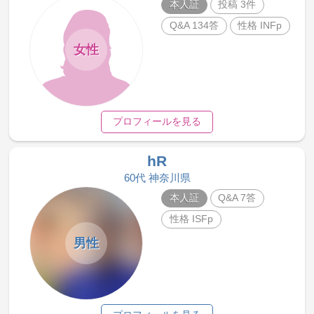
本人証
投稿 3件
Q&A 134答
性格 INFp
女性
プロフィールを見る
hR
60代 神奈川県
本人証
Q&A 7答
性格 ISFp
男性