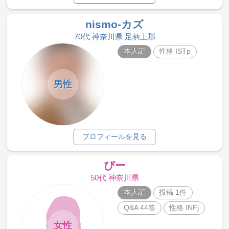
nismo-カズ
70代 神奈川県 足柄上郡
本人証
性格 ISTp
男性
プロフィールを見る
ぴー
50代 神奈川県
本人証
投稿 1件
Q&A 44答
性格 INFj
女性