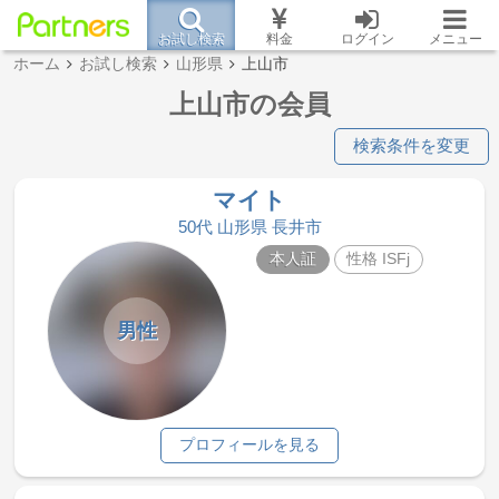
お試し検索
料金
ログイン
メニュー
ホーム
お試し検索
山形県
上山市
上山市の会員
検索条件を変更
マイト
50代 山形県 長井市
本人証
性格 ISFj
男性
プロフィールを見る