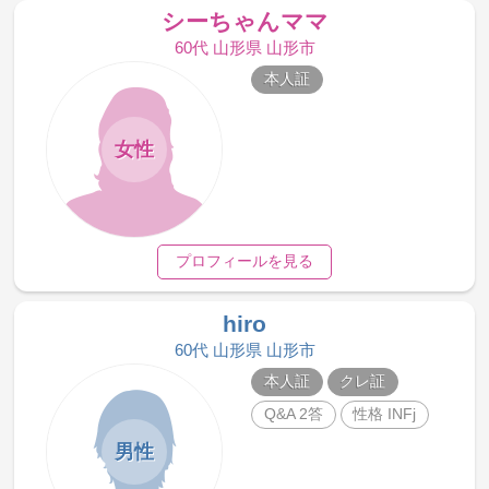
シーちゃんママ
60代 山形県 山形市
本人証
女性
プロフィールを見る
hiro
60代 山形県 山形市
本人証
クレ証
Q&A 2答
性格 INFj
男性