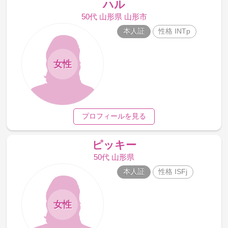
ハル
50代 山形県 山形市
本人証
性格 INTp
女性
プロフィールを見る
ピッキー
50代 山形県
本人証
性格 ISFj
女性