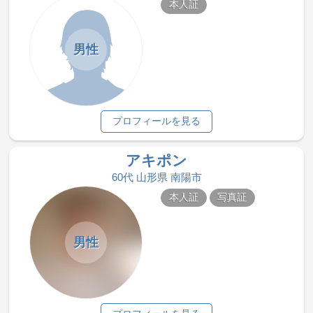
本人証
男性
プロフィールを見る
アキポン
60代 山形県 南陽市
本人証
写真証
男性