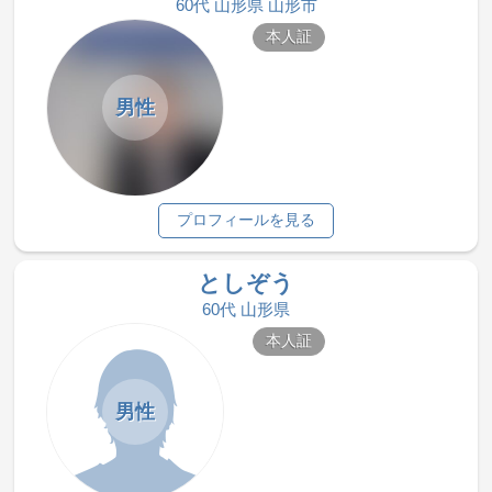
60代 山形県 山形市
本人証
男性
プロフィールを見る
としぞう
60代 山形県
本人証
男性