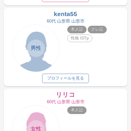
kenta55
60代 山形県 山形市
本人証
クレ証
性格 ISTp
男性
プロフィールを見る
リリコ
60代 山形県 山形市
本人証
女性