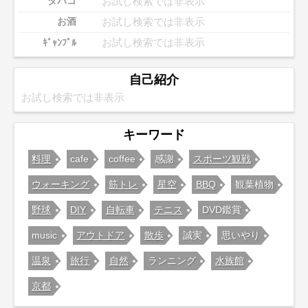
お試し検索では非表示
タバコ
お試し検索では非表示
お酒
お試し検索では非表示
ｷﾞｬﾝﾌﾞﾙ
自己紹介
お試し検索では非表示
キーワード
料理
cafe
coffee
感謝
スポーツ観戦
ウォーキング
筋トレ
星空
BBQ
観葉植物
野球
DIY
自転車
テニス
DVD鑑賞
music
アウトドア
散歩
誠実
思いやり
温泉
旅行
自然
ランニング
水族館
京都