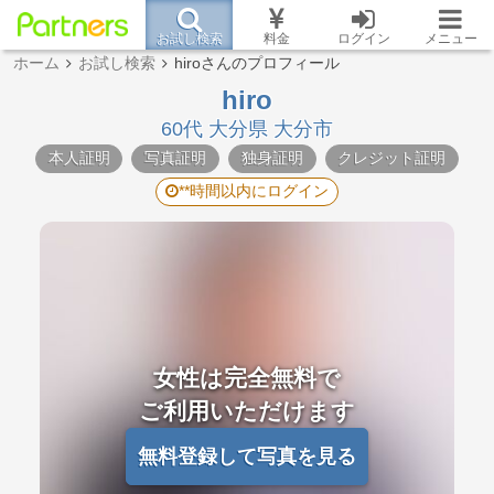
お試し検索
料金
ログイン
メニュー
ホーム
お試し検索
hiroさんのプロフィール
hiro
60代 大分県 大分市
本人証明
写真証明
独身証明
クレジット証明
**時間以内にログイン
女性は完全無料で
ご利用いただけます
無料登録して写真を見る