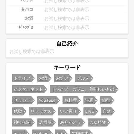
お試し検索では非表示
ペット
お試し検索では非表示
タバコ
お試し検索では非表示
お酒
お試し検索では非表示
ｷﾞｬﾝﾌﾞﾙ
自己紹介
お試し検索では非表示
キーワード
ドライブ
お酒
お笑い
グルメ
インターネット
ドライブ、カフェ、美味しいもの
サッカー
YouTube
お料理
沖縄
旅行
感動
リラックス
いい香り
LIVE
自然
神社仏閣
居酒屋
ありがとう
観葉植物
music
youtube
uru
竹中雄大