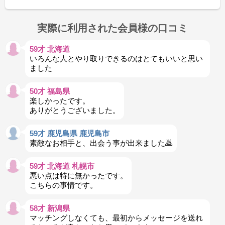
実際に利用された会員様の口コミ
59才 北海道
いろんな人とやり取りできるのはとてもいいと思い
ました
50才 福島県
楽しかったです。
ありがとうございました。
59才 鹿児島県 鹿児島市
素敵なお相手と、出会う事が出来ました🙇
59才 北海道 札幌市
悪い点は特に無かったです。
こちらの事情です。
58才 新潟県
マッチングしなくても、最初からメッセージを送れ