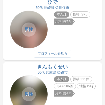
ひで
50代 長崎県 佐世保市
本人証
性格 ISFp
お料理好き
男性
プロフィールを見る
きんもくせい
50代 兵庫県 姫路市
本人証
投稿 211件
Q&A 106答
性格 ISFj
お料理好き
男性