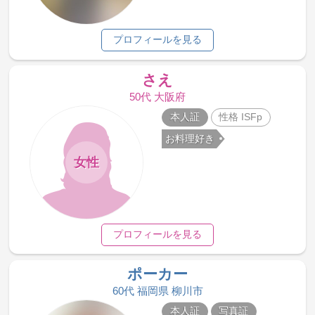
プロフィールを見る
さえ
50代 大阪府
本人証
性格 ISFp
お料理好き
女性
プロフィールを見る
ポーカー
60代 福岡県 柳川市
本人証
写真証