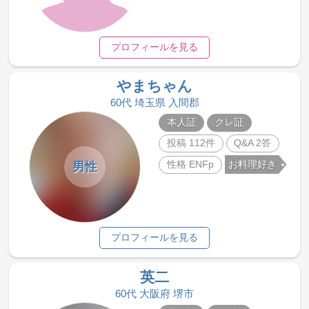
プロフィールを見る
やまちゃん
60代 埼玉県 入間郡
本人証
クレ証
投稿 112件
Q&A 2答
性格 ENFp
お料理好き
男性
プロフィールを見る
英二
60代 大阪府 堺市