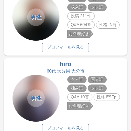
収入証
クレ証
投稿 211件
男性
Q&A 604答
性格 INFj
お料理好き
プロフィールを見る
hiro
60代 大分県 大分市
本人証
写真証
独身証
クレ証
Q&A 10答
性格 ESFp
男性
お料理好き
プロフィールを見る