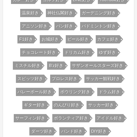
温泉好き
神社仏閣好き
ガーデニング好き
アニソン好き
パン好き
バドミントン好き
F1好き
お城好き
ビール好き
カフェ好き
チョコレート好き
ドリカム好き
ゆず好き
ミスチル好き
B'z好き
サザンオールスターズ好き
スピッツ好き
プロレス好き
サッカー観戦好き
バレーボール好き
ボウリング好き
ドラム好き
ギター好き
のんびり好き
サッカー好き
サーフィン好き
ボランティア好き
アイドル好き
ダーツ好き
バンド好き
DIY好き