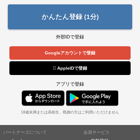
かんたん登録 (1分)
外部IDで登録
Googleアカウントで登録
 AppleIDで登録
アプリで登録
18歳未満または高校生、既婚の方はご利用いただけません
パートナーズについて
会員サービス