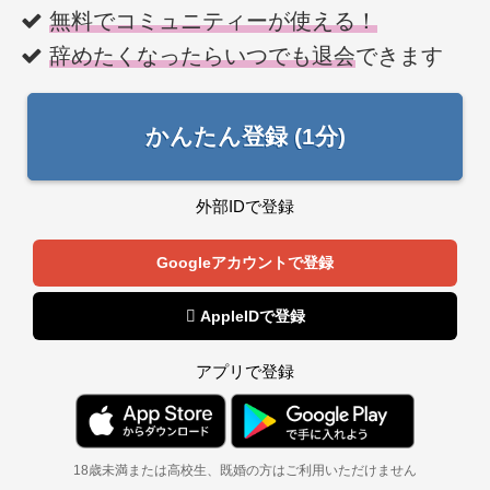
無料でコミュニティーが使える！
辞めたくなったらいつでも退会
できます
かんたん登録 (1分)
外部IDで登録
Googleアカウントで登録
 AppleIDで登録
アプリで登録
18歳未満または高校生、既婚の方はご利用いただけません