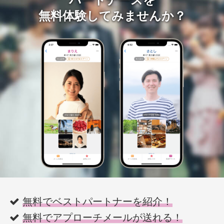
無料体験してみませんか？
無料でベストパートナーを紹介！
無料でアプローチメールが送れる！