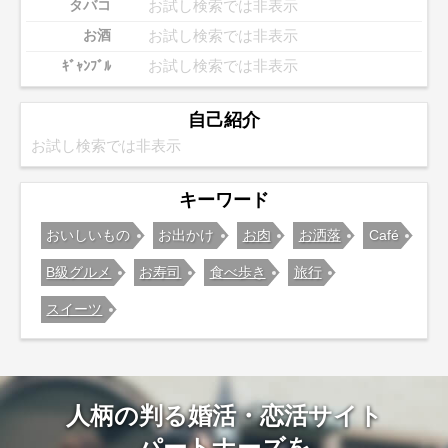
お試し検索では非表示
タバコ
お試し検索では非表示
お酒
お試し検索では非表示
ｷﾞｬﾝﾌﾞﾙ
自己紹介
お試し検索では非表示
キーワード
おいしいもの
お出かけ
お肉
お洒落
Café
B級グルメ
お寿司
食べ歩き
旅行
スイーツ
人柄の判る婚活・恋活サイト
パートナーズを