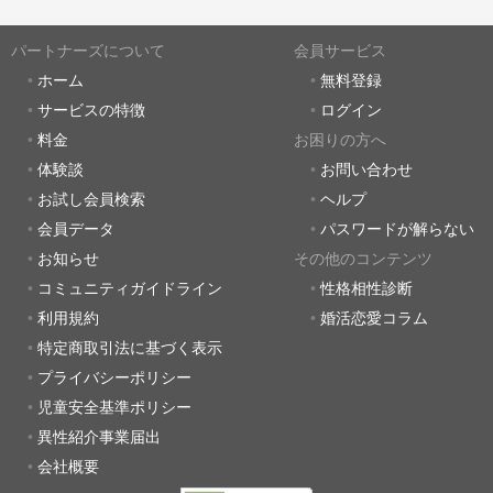
パートナーズについて
会員サービス
ホーム
無料登録
サービスの特徴
ログイン
料金
お困りの方へ
体験談
お問い合わせ
お試し会員検索
ヘルプ
会員データ
パスワードが解らない
お知らせ
その他のコンテンツ
コミュニティガイドライン
性格相性診断
利用規約
婚活恋愛コラム
特定商取引法に基づく表示
プライバシーポリシー
児童安全基準ポリシー
異性紹介事業届出
会社概要