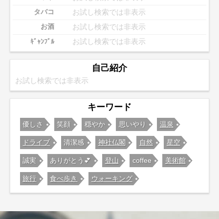
お試し検索では非表示
タバコ
お試し検索では非表示
お酒
お試し検索では非表示
ｷﾞｬﾝﾌﾞﾙ
自己紹介
お試し検索では非表示
キーワード
優しさ
笑顔
穏やか
思いやり
温泉
ドライブ
清潔感
神社仏閣
自然
星空
誠実
ありがとう💕
登山
coffee
美術館
旅行
食べ歩き
ウォーキング