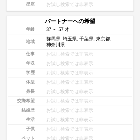
お試し検索では非表示
星座
パートナーへの希望
37 ～ 57 才
年齢
群馬県
,
埼玉県
,
千葉県
,
東京都
,
地域
神奈川県
お試し検索では非表示
仕事
お試し検索では非表示
年収
お試し検索では非表示
学歴
お試し検索では非表示
体型
お試し検索では非表示
身長
お試し検索では非表示
交際希望
お試し検索では非表示
結婚歴
お試し検索では非表示
生活
お試し検索では非表示
子供
お試し検索では非表示
ペット