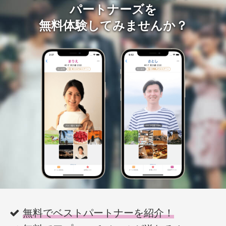
パートナーズを
無料体験してみませんか？
無料でベストパートナーを紹介！