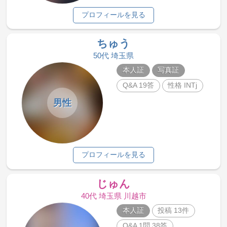
プロフィールを見る
ちゅう
50代 埼玉県
本人証
写真証
Q&A 19答
性格 INTj
男性
プロフィールを見る
じゅん
40代 埼玉県 川越市
本人証
投稿 13件
Q&A 1問 38答