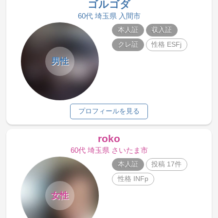
ゴルゴダ
60代 埼玉県 入間市
本人証
収入証
クレ証
性格 ESFj
男性
プロフィールを見る
roko
60代 埼玉県 さいたま市
本人証
投稿 17件
性格 INFp
女性