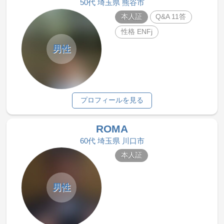
50代 埼玉県 熊谷市
本人証
Q&A 11答
性格 ENFj
男性
プロフィールを見る
ROMA
60代 埼玉県 川口市
本人証
男性