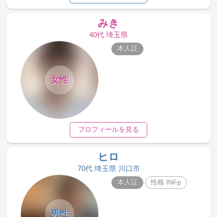
みき
40代 埼玉県
本人証
女性
プロフィールを見る
ヒロ
70代 埼玉県 川口市
本人証
性格 INFp
男性