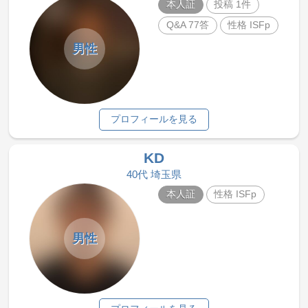
本人証
投稿 1件
Q&A 77答
性格 ISFp
男性
プロフィールを見る
KD
40代 埼玉県
本人証
性格 ISFp
男性