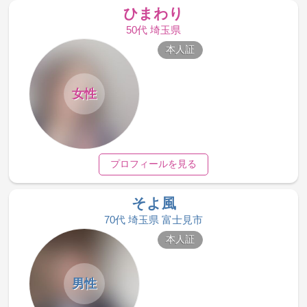
ひまわり
50代 埼玉県
本人証
女性
プロフィールを見る
そよ風
70代 埼玉県 富士見市
本人証
男性