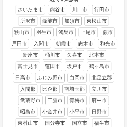
さいたま市
熊谷市
川口市
行田市
所沢市
飯能市
加須市
東松山市
狭山市
羽生市
鴻巣市
上尾市
蕨市
戸田市
入間市
朝霞市
志木市
和光市
新座市
桶川市
久喜市
北本市
富士見市
蓮田市
坂戸市
鶴ヶ島市
日高市
ふじみ野市
白岡市
北足立郡
入間郡
比企郡
南埼玉郡
立川市
武蔵野市
三鷹市
青梅市
府中市
昭島市
小金井市
小平市
日野市
東村山市
国分寺市
国立市
福生市