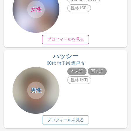
性格 ISFj
女性
プロフィールを見る
ハッシー
60代 埼玉県 坂戸市
本人証
写真証
性格 INTj
男性
プロフィールを見る