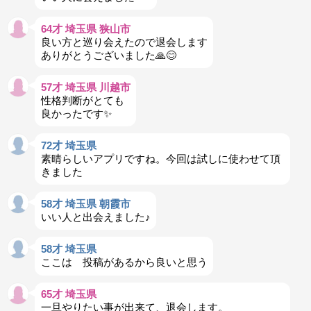
64才 埼玉県 狭山市
良い方と巡り会えたので退会します
ありがとうございました🙏😊
57才 埼玉県 川越市
性格判断がとても
良かったです✨️
72才 埼玉県
素晴らしいアプリですね。今回は試しに使わせて頂
きました
58才 埼玉県 朝霞市
いい人と出会えました♪
58才 埼玉県
ここは 投稿があるから良いと思う
65才 埼玉県
一旦やりたい事が出来て、退会します。