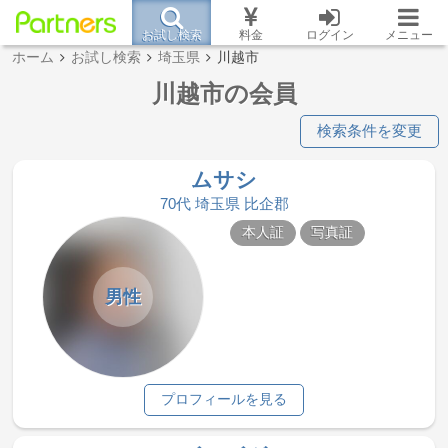
お試し検索
料金
ログイン
メニュー
ホーム
お試し検索
埼玉県
川越市
川越市の会員
検索条件を変更
ムサシ
70代 埼玉県 比企郡
本人証
写真証
男性
プロフィールを見る