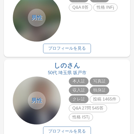
Q&A 8答
性格 INFj
男性
プロフィールを見る
しのさん
50代 埼玉県 坂戸市
本人証
写真証
収入証
独身証
クレ証
投稿 1465件
男性
Q&A 27問 545答
性格 ISTj
プロフィールを見る