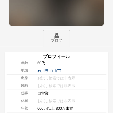
プロフ
プロフィール
60代
年齢
石川県
白山市
地域
お試し検索では非表示
出身
お試し検索では非表示
続柄
自営業
仕事
お試し検索では非表示
休日
600万以上 800万未満
年収