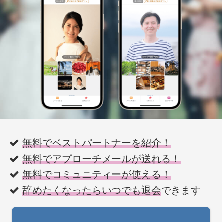
無料でベストパートナーを紹介！
無料でアプローチメールが送れる！
無料でコミュニティーが使える！
辞めたくなったらいつでも退会
できます