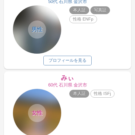
50代 石川県 金沢市
本人証
写真証
性格 ENFp
男性
プロフィールを見る
みぃ
60代 石川県 金沢市
本人証
性格 ISFj
女性