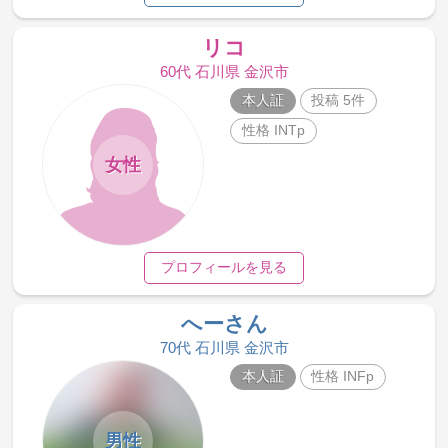
リコ
60代 石川県 金沢市
本人証
投稿 5件
性格 INTp
女性
プロフィールを見る
へーさん
70代 石川県 金沢市
本人証
性格 INFp
男性