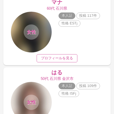
マナ
60代 石川県
本人証
投稿 117件
性格 ESTj
女性
プロフィールを見る
はる
50代 石川県 金沢市
本人証
投稿 109件
性格 ISFj
女性