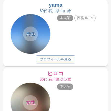
yama
60代 石川県 白山市
本人証
性格 INFp
男性
プロフィールを見る
ヒロコ
50代 石川県 金沢市
本人証
女性