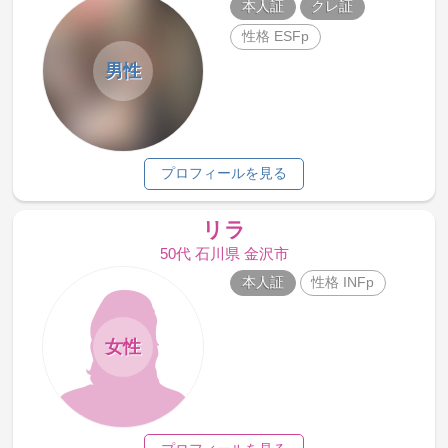
本人証
クレ証
性格 ESFp
男性
プロフィールを見る
リラ
50代 石川県 金沢市
本人証
性格 INFp
女性