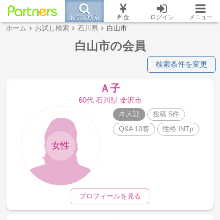
お試し検索
料金
ログイン
メニュー
ホーム
お試し検索
石川県
白山市
白山市の会員
検索条件を変更
Ａ子
60代 石川県 金沢市
本人証
投稿 5件
Q&A 10答
性格 INTp
女性
プロフィールを見る