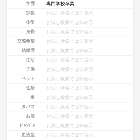
専門学校卒業
学歴
お試し検索では非表示
宗教
お試し検索では非表示
体型
お試し検索では非表示
身長
お試し検索では非表示
交際希望
お試し検索では非表示
結婚歴
お試し検索では非表示
生活
お試し検索では非表示
子供
お試し検索では非表示
ペット
お試し検索では非表示
住居
お試し検索では非表示
車
お試し検索では非表示
タバコ
お試し検索では非表示
お酒
お試し検索では非表示
ｷﾞｬﾝﾌﾞﾙ
お試し検索では非表示
血液型