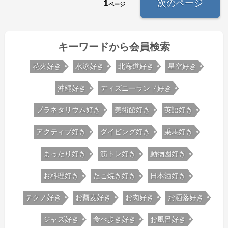
1
次のページ
ページ
キーワードから会員検索
花火好き
水泳好き
北海道好き
星空好き
沖縄好き
ディズニーランド好き
プラネタリウム好き
美術館好き
英語好き
アクティブ好き
ダイビング好き
乗馬好き
まったり好き
筋トレ好き
動物園好き
お料理好き
たこ焼き好き
日本酒好き
テクノ好き
お蕎麦好き
お肉好き
お洒落好き
ジャズ好き
食べ歩き好き
お風呂好き