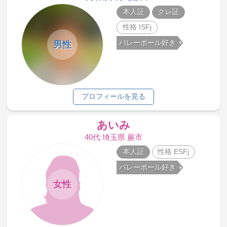
本人証
クレ証
性格 ISFj
バレーボール好き
男性
プロフィールを見る
あいみ
40代 埼玉県 蕨市
本人証
性格 ESFj
バレーボール好き
女性