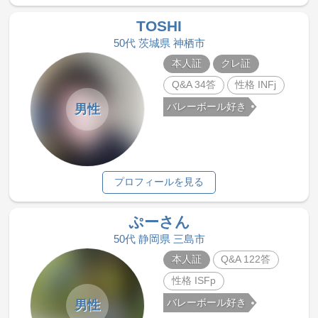
TOSHI
50代 茨城県 神栖市
本人証
クレ証
Q&A 34答
性格 INFj
バレーボール好き
男性
プロフィールを見る
ぷーさん
50代 静岡県 三島市
本人証
Q&A 122答
性格 ISFp
バレーボール好き
男性