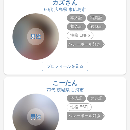
カズさん
60代 広島県 東広島市
本人証
写真証
収入証
独身証
性格 ENFp
男性
バレーボール好き
プロフィールを見る
こーたん
70代 茨城県 古河市
本人証
クレ証
性格 ESFj
バレーボール好き
男性