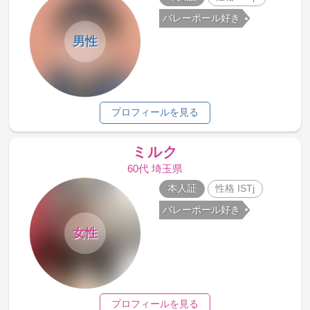
バレーボール好き
男性
プロフィールを見る
ミルク
60代 埼玉県
本人証
性格 ISTj
バレーボール好き
女性
プロフィールを見る