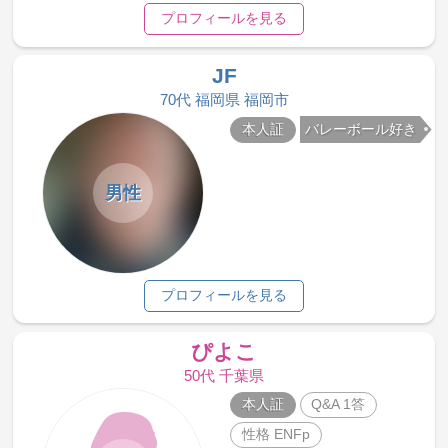
プロフィールを見る
JF
70代 福岡県 福岡市
本人証
バレーボール好き
男性
プロフィールを見る
ぴよこ
50代 千葉県
本人証
Q&A 1答
性格 ENFp