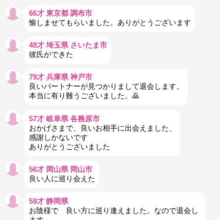
66才 東京都 調布市
愉しませてもらいました。ありがとうございます
48才 埼玉県 さいたま市
彼氏ができた
79才 兵庫県 神戸市
良いパートナーが見つかりまして退会します。
本当に有り難うございました。🙇
57才 岐阜県 各務原市
おかげさまで、良いお相手に出会えました、
感謝しかないです
ありがとうございました
56才 岡山県 岡山市
良い人に巡り会えた
59才 静岡県
お陰様で 良い方に巡り逢えました。なので退会し
ます。