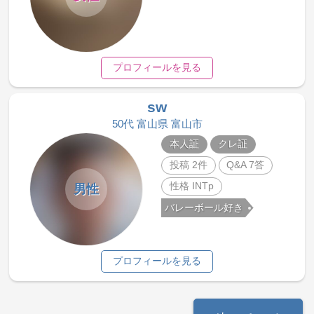
プロフィールを見る
sw
50代 富山県 富山市
本人証
クレ証
投稿 2件
Q&A 7答
性格 INTp
男性
バレーボール好き
プロフィールを見る