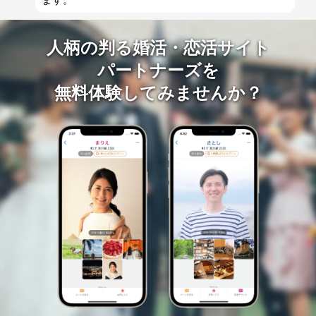
人柄の判る婚活・恋活サイト
パートナーズを
無料体験してみませんか？