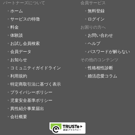
パートナーズについて
会員サービス
ホーム
無料登録
サービスの特徴
ログイン
料金
お困りの方へ
体験談
お問い合わせ
お試し会員検索
ヘルプ
会員データ
パスワードが解らない
お知らせ
その他のコンテンツ
コミュニティガイドライン
性格相性診断
利用規約
婚活恋愛コラム
特定商取引法に基づく表示
プライバシーポリシー
児童安全基準ポリシー
異性紹介事業届出
会社概要