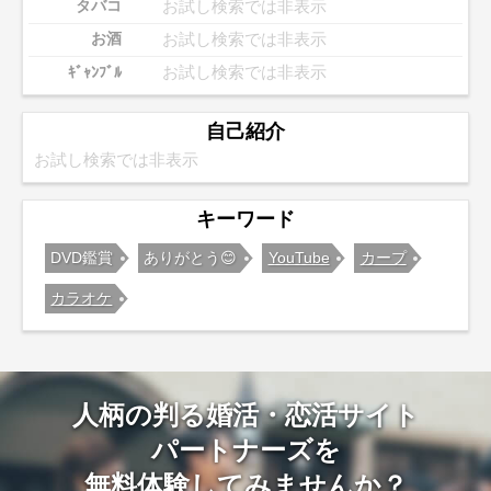
お試し検索では非表示
タバコ
お試し検索では非表示
お酒
お試し検索では非表示
ｷﾞｬﾝﾌﾞﾙ
自己紹介
お試し検索では非表示
キーワード
DVD鑑賞
ありがとう😊
YouTube
カープ
カラオケ
人柄の判る婚活・恋活サイト
パートナーズを
無料体験してみませんか？