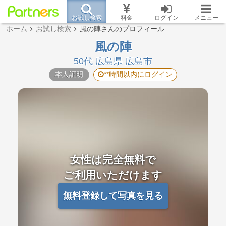
お試し検索
料金
ログイン
メニュー
ホーム
お試し検索
風の陣さんのプロフィール
風の陣
50代 広島県 広島市
本人証明
**時間以内にログイン
女性は完全無料で
ご利用いただけます
無料登録して写真を見る