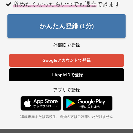
辞めたくなったらいつでも退会
できます
かんたん登録 (1分)
外部IDで登録
Googleアカウントで登録
 AppleIDで登録
アプリで登録
18歳未満または高校生、既婚の方はご利用いただけません