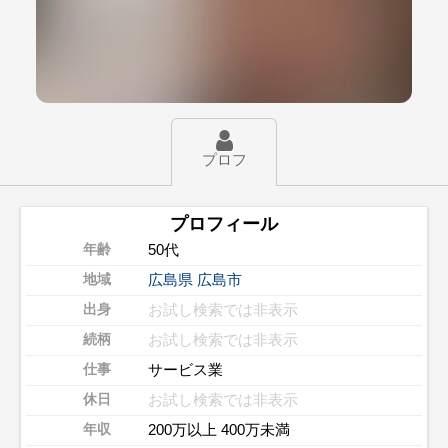
プロフ
プロフィール
50代
年齢
広島県
広島市
地域
お試し検索では非表示
出身
お試し検索では非表示
続柄
サービス業
仕事
お試し検索では非表示
休日
200万以上 400万未満
年収