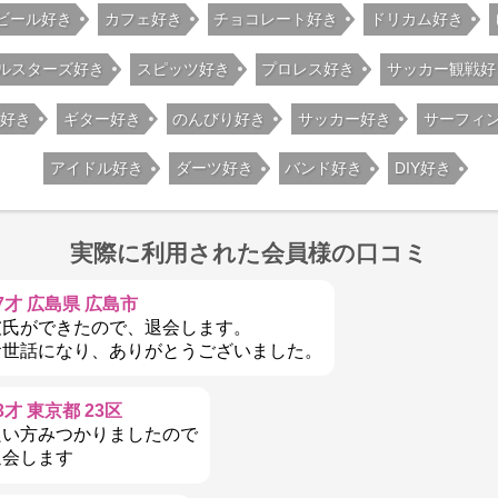
ビール好き
カフェ好き
チョコレート好き
ドリカム好き
ルスターズ好き
スピッツ好き
プロレス好き
サッカー観戦好
ム好き
ギター好き
のんびり好き
サッカー好き
サーフィ
アイドル好き
ダーツ好き
バンド好き
DIY好き
実際に利用された会員様の口コミ
7才 広島県 広島市
彼氏ができたので、退会します。
お世話になり、ありがとうございました。
3才 東京都 23区
良い方みつかりましたので
退会します