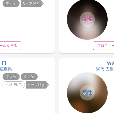
本人証
カープ好き
女性
ールを見る
プロフィ
ヒロ
wa
 広島県
60代 広
本人証
クレ証
性格 ENFj
カープ好き
男性