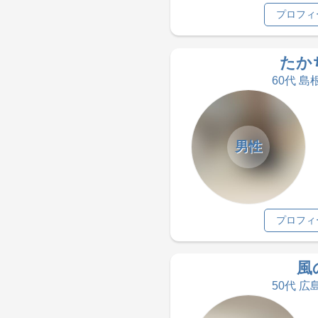
プロフィ
たか
60代 島
男性
プロフィ
風
50代 広