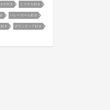
ゆず好き
ミスチル好き
き
バレーボール好き
ン好き
ボランティア好き