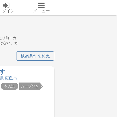
ログイン
メニュー
たり前！カ
はない、カ
検索条件を変更
す
島県 広島市
本人証
カープ好き