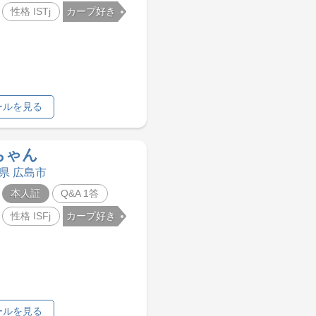
性格 ISTj
カープ好き
ールを見る
ちゃん
島県 広島市
本人証
Q&A 1答
性格 ISFj
カープ好き
ールを見る