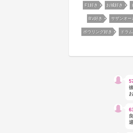
F1好き
お城好き
B'z好き
サザンオー
ボウリング好き
ドラ
5
6