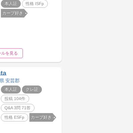
本人証
性格 ISFp
カープ好き
ールを見る
ta
島県 安芸郡
本人証
クレ証
投稿 104件
Q&A 3問 71答
性格 ESFp
カープ好き