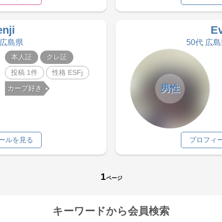
nji
E
 広島県
50代 広
本人証
クレ証
投稿 1件
性格 ESFj
男性
カープ好き
ールを見る
プロフィ
1
ページ
キーワードから会員検索