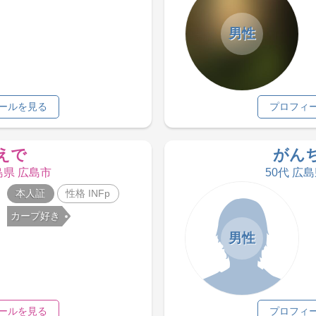
男性
ールを見る
プロフィ
えで
がん
島県 広島市
50代 広
本人証
性格 INFp
カープ好き
男性
ールを見る
プロフィ