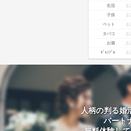
お
生活
お
子供
お
ペット
お
タバコ
お
お酒
お
ｷﾞｬﾝﾌﾞﾙ
人柄の判る婚
パート
無料体験して