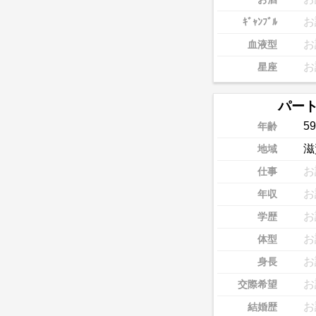
お
ｷﾞｬﾝﾌﾞﾙ
お
血液型
お
星座
パー
59
年齢
滋
地域
お
仕事
お
年収
お
学歴
お
体型
お
身長
お
交際希望
お
結婚歴