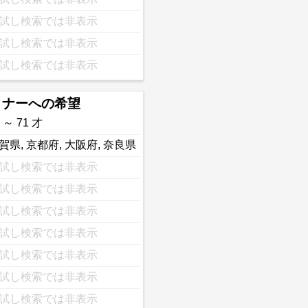
試し検索では非表示
試し検索では非表示
試し検索では非表示
トナーへの希望
 ～ 71 才
賀県
,
京都府
,
大阪府
,
奈良県
試し検索では非表示
試し検索では非表示
試し検索では非表示
試し検索では非表示
試し検索では非表示
試し検索では非表示
試し検索では非表示