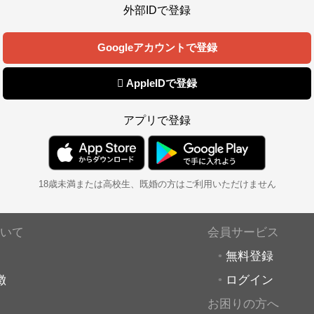
外部IDで登録
Googleアカウントで登録
 AppleIDで登録
アプリで登録
18歳未満または高校生、既婚の方はご利用いただけません
いて
会員サービス
無料登録
徴
ログイン
お困りの方へ