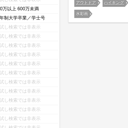
アウトドア
ハイキング
00万以上 600万未満
水彩画
年制大学卒業／学士号
試し検索では非表示
試し検索では非表示
試し検索では非表示
試し検索では非表示
試し検索では非表示
試し検索では非表示
試し検索では非表示
試し検索では非表示
試し検索では非表示
試し検索では非表示
試し検索では非表示
試し検索では非表示