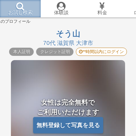
お試し検索
体験談
料金
んのプロフィール
そう山
70代 滋賀県 大津市
本人証明
クレジット証明
**時間以内にログイン
女性は完全無料で
ご利用いただけます
無料登録して写真を見る