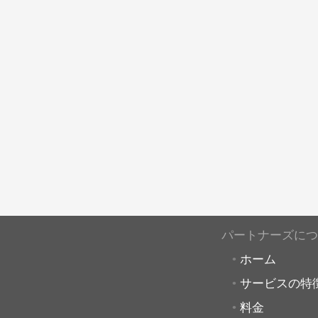
パートナーズにつ
ホーム
サービスの特
料金