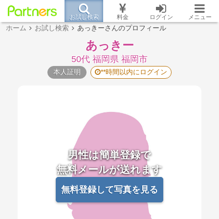
お試し検索
料金
ログイン
メニュー
ホーム
お試し検索
あっきーさんのプロフィール
あっきー
50代 福岡県 福岡市
本人証明
**時間以内にログイン
男性は簡単登録で
無料メールが送れます
無料登録して写真を見る