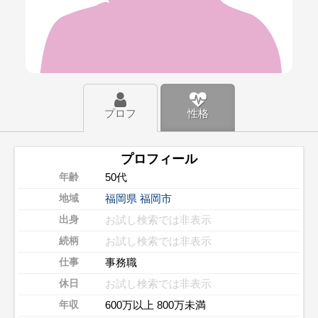
プロフ
性格
プロフィール
50代
年齢
福岡県
福岡市
地域
お試し検索では非表示
出身
お試し検索では非表示
続柄
事務職
仕事
お試し検索では非表示
休日
600万以上 800万未満
年収