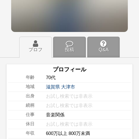
プロフ
投稿
Q&A
プロフィール
70代
年齢
滋賀県
大津市
地域
お試し検索では非表示
出身
お試し検索では非表示
続柄
音楽関係
仕事
お試し検索では非表示
休日
600万以上 800万未満
年収