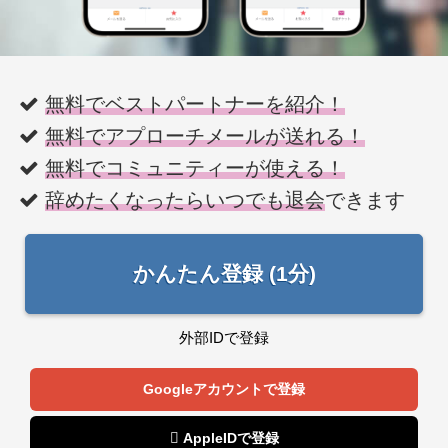
無料でベストパートナーを紹介！
無料でアプローチメールが送れる！
無料でコミュニティーが使える！
辞めたくなったらいつでも退会
できます
かんたん登録 (1分)
外部IDで登録
Googleアカウントで登録
 AppleIDで登録