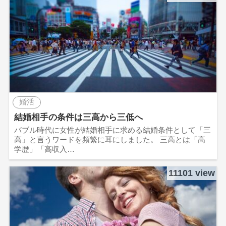
婚活
結婚相手の条件は三高から三低へ
バブル時代に女性が結婚相手に求める結婚条件として「三
高」と言うワードを頻繁に耳にしました。 三高とは「高
学歴」「高収入…
11101 view