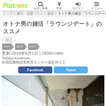
お試し検索
料金
ログイン
メニュー
トップ
婚活・恋愛コラム
婚活
オトナ男の婚活「ラウンジデー
オトナ男の婚活「ラウンジデート」の
ススメ
婚活
30代
40代
50代
更新:2015年6月1日 |
26093 view
Toshiya Kishimoto
全国結婚相談業教育センター認定仲人士
Facebook
Tweet