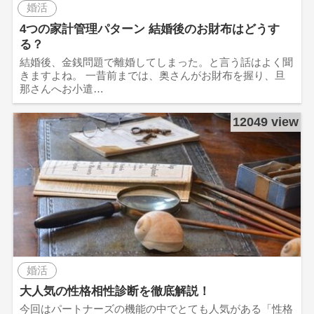
婚活
4つの家計管理パターン 結婚後のお財布はどうす
る？
結婚後、金銭問題で離婚してしまった。と言う話はよく聞
きますよね。 一昔前までは、奥さんがお財布を握り、旦
那さんへお小遣…
12049 view
婚活
大人気の性格相性診断を徹底解説！
今回はパートナーズの機能の中でとても人気がある「性格