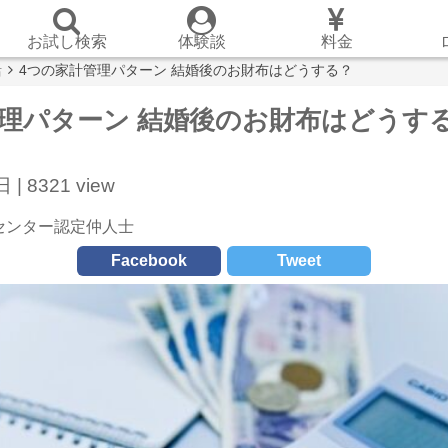
お試し検索
体験談
料金
活
4つの家計管理パターン 結婚後のお財布はどうする？
管理パターン 結婚後のお財布はどうす
 |
8321 view
センター認定仲人士
Facebook
Tweet