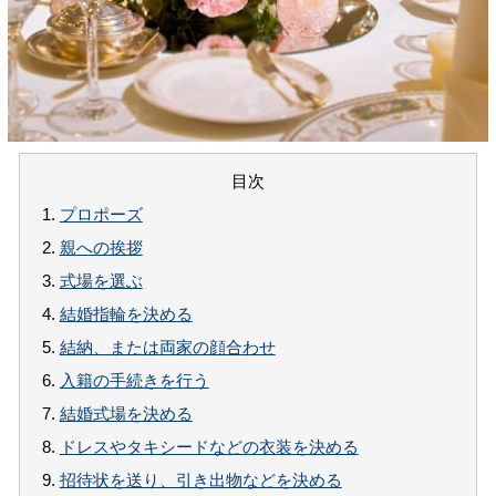
目次
1.
プロポーズ
2.
親への挨拶
3.
式場を選ぶ
4.
結婚指輪を決める
5.
結納、または両家の顔合わせ
6.
入籍の手続きを行う
7.
結婚式場を決める
8.
ドレスやタキシードなどの衣装を決める
9.
招待状を送り、引き出物などを決める