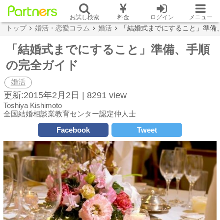
お試し検索
料金
ログイン
メニュー
トップ
婚活・恋愛コラム
婚活
「結婚式までにすること」準備
「結婚式までにすること」準備、手順
の完全ガイド
婚活
更新:2015年2月2日 |
8291 view
Toshiya Kishimoto
全国結婚相談業教育センター認定仲人士
Facebook
Tweet