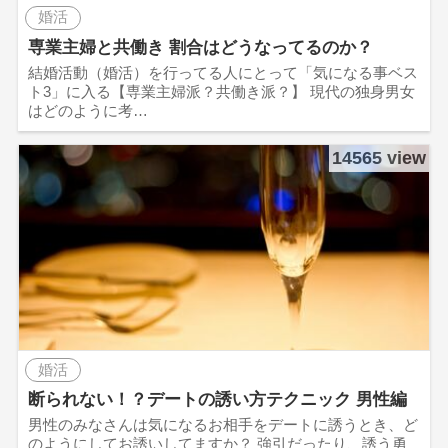
婚活
専業主婦と共働き 割合はどうなってるのか？
結婚活動（婚活）を行ってる人にとって「気になる事ベス
ト3」に入る【専業主婦派？共働き派？】 現代の独身男女
はどのように考…
14565 view
婚活
断られない！？デートの誘い方テクニック 男性編
男性のみなさんは気になるお相手をデートに誘うとき、ど
のようにしてお誘いしてますか？ 強引だったり、誘う勇