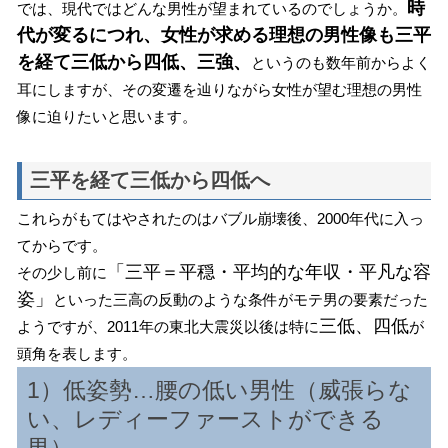
時
では、現代ではどんな男性が望まれているのでしょうか。
代が変るにつれ、女性が求める理想の男性像も三平
を経て三低から四低、三強、
というのも数年前からよく
耳にしますが、その変遷を辿りながら女性が望む理想の男性
像に迫りたいと思います。
三平を経て三低から四低へ
これらがもてはやされたのはバブル崩壊後、2000年代に入っ
てからです。
「三平＝平穏・平均的な年収・平凡な容
その少し前に
姿」
といった三高の反動のような条件がモテ男の要素だった
三低、四低
ようですが、2011年の東北大震災以後は特に
が
頭角を表します。
1）低姿勢…腰の低い男性（威張らな
い、レディーファーストができる