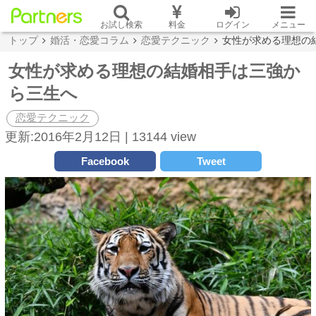
お試し検索
料金
ログイン
メニュー
トップ
婚活・恋愛コラム
恋愛テクニック
女性が求める理想の
女性が求める理想の結婚相手は三強か
ら三生へ
恋愛テクニック
更新:2016年2月12日 |
13144 view
Facebook
Tweet