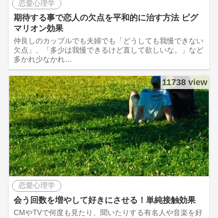
恋愛心理学
期待する事で恋人の欠点を平和的に治す方法 ピグ
マリオン効果
仲良しのカップルでも夫婦でも「どうしても我慢できない
欠点」、「多少は我慢できるけど直して欲しいな。」など
多かれ少なかれ…
11738 view
恋愛心理学
会う回数を増やして好きにさせる！単純接触効果
CMやTVで何度も見たり、聞いたりする有名人や音楽を好