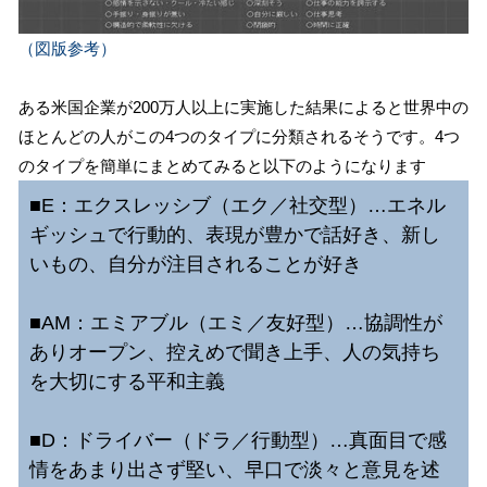
（図版参考）
ある米国企業が200万人以上に実施した結果によると世界中の
ほとんどの人がこの4つのタイプに分類されるそうです。4つ
のタイプを簡単にまとめてみると以下のようになります
■E：エクスレッシブ（エク／社交型）…エネル
ギッシュで行動的、表現が豊かで話好き、新し
いもの、自分が注目されることが好き
■AM：エミアブル（エミ／友好型）…協調性が
ありオープン、控えめで聞き上手、人の気持ち
を大切にする平和主義
■D：ドライバー（ドラ／行動型）…真面目で感
情をあまり出さず堅い、早口で淡々と意見を述