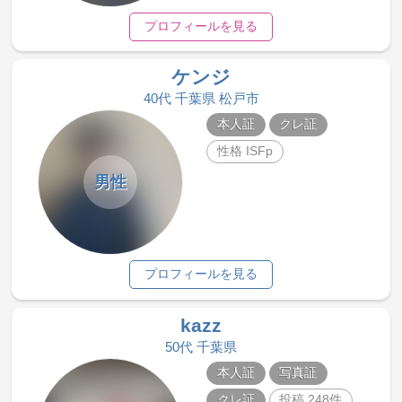
プロフィールを見る
ケンジ
40代 千葉県 松戸市
本人証
クレ証
性格 ISFp
男性
プロフィールを見る
kazz
50代 千葉県
本人証
写真証
クレ証
投稿 248件