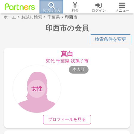
お試し検索
料金
ログイン
メニュー
ホーム
お試し検索
千葉県
印西市
印西市の会員
検索条件を変更
真白
50代 千葉県 我孫子市
本人証
女性
プロフィールを見る