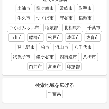
土浦市
龍ケ崎市
常総市
取手市
牛久市
つくば市
守谷市
稲敷市
つくばみらい市
稲敷郡
北相馬郡
千葉市
市川市
船橋市
松戸市
成田市
佐倉市
習志野市
柏市
流山市
八千代市
我孫子市
鎌ケ谷市
四街道市
八街市
白井市
富里市
印旛郡
検索地域を広げる
千葉県