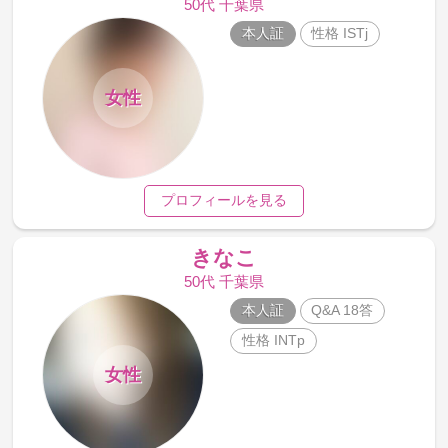
50代 千葉県
本人証
性格 ISTj
女性
プロフィールを見る
きなこ
50代 千葉県
本人証
Q&A 18答
性格 INTp
女性