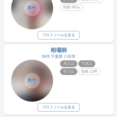
性格 INTp
男性
プロフィールを見る
相場師
50代 千葉県 八街市
本人証
写真証
収入証
投稿 12件
男性
プロフィールを見る