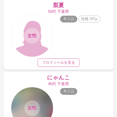
梨夏
50代 千葉県
本人証
性格 ISTp
女性
プロフィールを見る
にゃんこ
40代 千葉県
本人証
女性