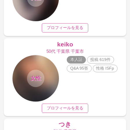
プロフィールを見る
keiko
50代 千葉県 千葉市
本人証
投稿 619件
Q&A 95答
性格 ISFp
女性
プロフィールを見る
つき