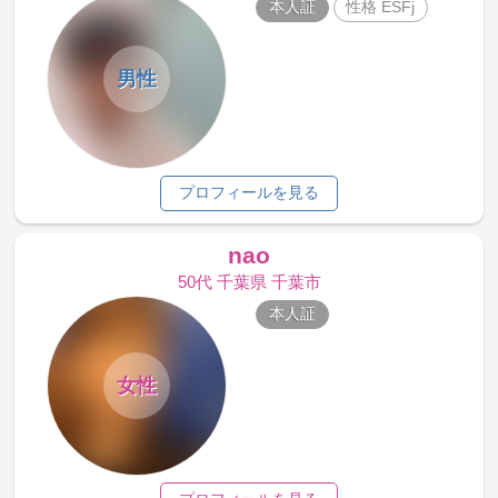
本人証
性格 ESFj
男性
プロフィールを見る
nao
50代 千葉県 千葉市
本人証
女性