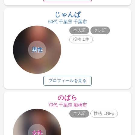
じゃんぱ
60代 千葉県 千葉市
本人証
クレ証
投稿 1件
男性
プロフィールを見る
のばら
70代 千葉県 船橋市
本人証
性格 ENFp
女性