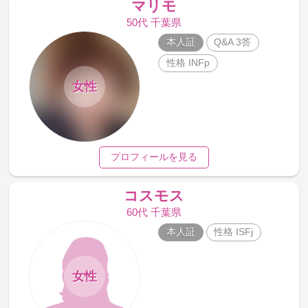
マリモ
50代 千葉県
本人証
Q&A 3答
性格 INFp
女性
プロフィールを見る
コスモス
60代 千葉県
本人証
性格 ISFj
女性