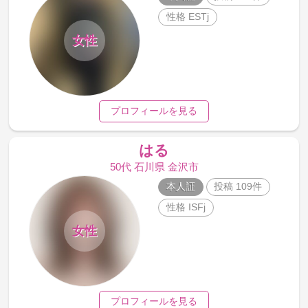
性格 ESTj
女性
プロフィールを見る
はる
50代 石川県 金沢市
本人証
投稿 109件
性格 ISFj
女性
プロフィールを見る