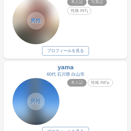
本人証
写真証
性格 INTj
男性
プロフィールを見る
yama
60代 石川県 白山市
本人証
性格 INFp
男性