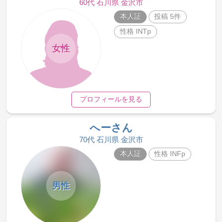
60代 石川県 金沢市
本人証
投稿 5件
性格 INTp
女性
プロフィールを見る
へーさん
70代 石川県 金沢市
本人証
性格 INFp
男性