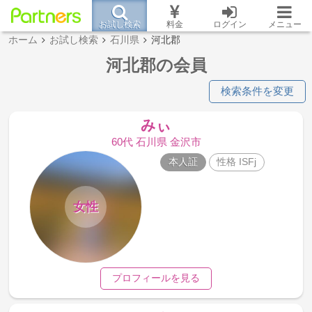
お試し検索
料金
ログイン
メニュー
ホーム
お試し検索
石川県
河北郡
河北郡の会員
検索条件を変更
みぃ
60代 石川県 金沢市
本人証
性格 ISFj
女性
プロフィールを見る