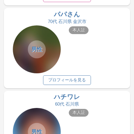
パパさん
70代 石川県 金沢市
本人証
男性
プロフィールを見る
ハチワレ
60代 石川県
本人証
男性