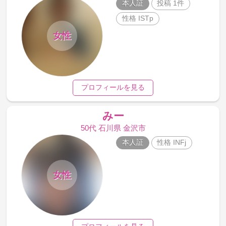
本人証
投稿 1件
性格 ISTp
女性
プロフィールを見る
みー
50代 石川県 金沢市
本人証
性格 INFj
女性