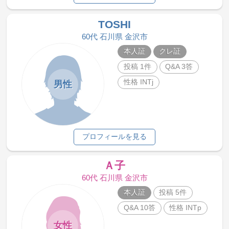
TOSHI
60代 石川県 金沢市
本人証
クレ証
投稿 1件
Q&A 3答
性格 INTj
男性
プロフィールを見る
Ａ子
60代 石川県 金沢市
本人証
投稿 5件
Q&A 10答
性格 INTp
女性