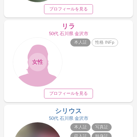
プロフィールを見る
リラ
50代 石川県 金沢市
本人証
性格 INFp
女性
プロフィールを見る
シリウス
50代 石川県 金沢市
本人証
写真証
収入証
独身証