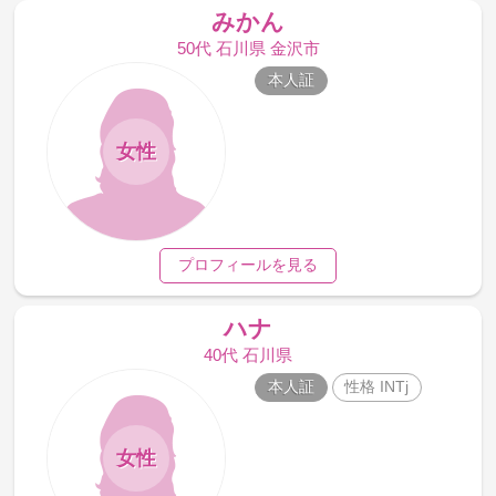
みかん
50代 石川県 金沢市
本人証
女性
プロフィールを見る
ハナ
40代 石川県
本人証
性格 INTj
女性