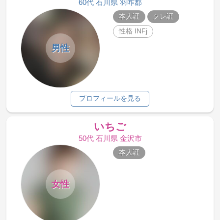
60代 石川県 羽咋郡
本人証
クレ証
性格 INFj
男性
プロフィールを見る
いちご
50代 石川県 金沢市
本人証
女性