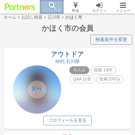
お試し検索
料金
ログイン
メニュー
ホーム
お試し検索
石川県
かほく市
かほく市の会員
検索条件を変更
アウトドア
60代 石川県
本人証
投稿 14件
Q&A 11答
性格 ENTp
男性
プロフィールを見る