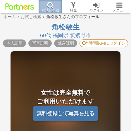
お試し検索
料金
ログイン
メニュー
ホーム
お試し検索
角松敏生さんのプロフィール
角松敏生
60代 福岡県 筑紫野市
本人証明
写真証明
独身証明
**時間以内にログイン
女性は完全無料で
ご利用いただけます
無料登録して写真を見る