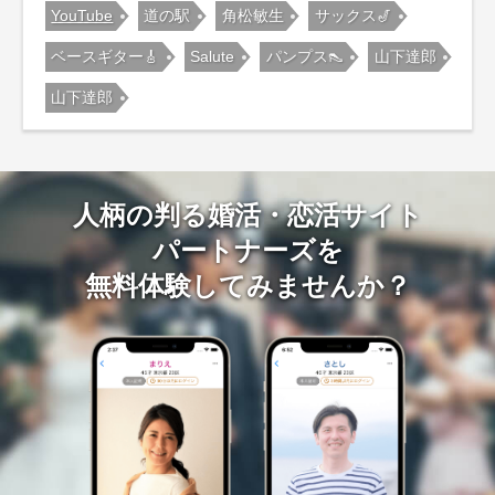
YouTube
道の駅
角松敏生
サックス🎷
ベースギター🎸
Salute
パンプス👠
山下達郎
山下達郎
人柄の判る婚活・恋活サイト
パートナーズを
無料体験してみませんか？