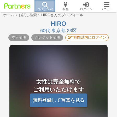
お試し検索
料金
ログイン
メニュー
ホーム
お試し検索
HIROさんのプロフィール
HIRO
60代 東京都 23区
本人証明
クレジット証明
**時間以内にログイン
女性は完全無料で
ご利用いただけます
無料登録して写真を見る