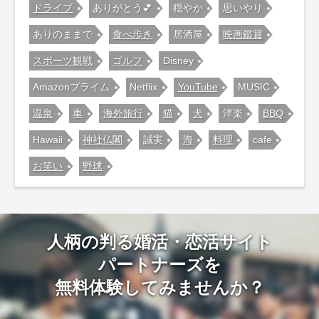
ドライブ
ありがとう💕
穏やか
思いやり
ありのままで
食べ歩き
居酒屋
映画鑑賞
スポーツ観戦
ゴルフ
Disney
Amazonプライム
Netflix
YouTube
MUSIC
温泉
車
海外旅行
猫
犬
洋楽
BBQ
Hawaii
神社仏閣
誠実
海
料理
cafe
お笑い
野球
人柄の判る婚活・恋活サイト
パートナーズを
無料体験してみませんか？