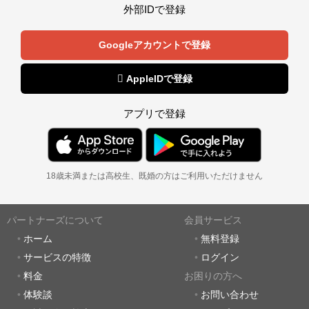
外部IDで登録
Googleアカウントで登録
 AppleIDで登録
アプリで登録
18歳未満または高校生、既婚の方はご利用いただけません
パートナーズについて
会員サービス
ホーム
無料登録
サービスの特徴
ログイン
料金
お困りの方へ
体験談
お問い合わせ