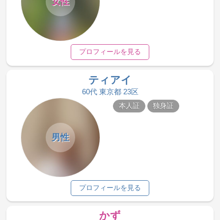
女性
プロフィールを見る
ティアイ
60代 東京都 23区
本人証
独身証
男性
プロフィールを見る
かず