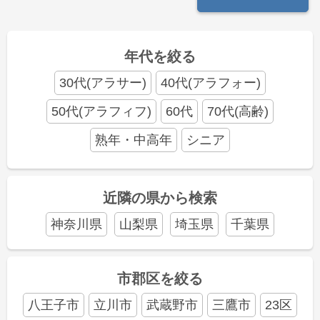
年代を絞る
30代(アラサー)
40代(アラフォー)
50代(アラフィフ)
60代
70代(高齢)
熟年・中高年
シニア
近隣の県から検索
神奈川県
山梨県
埼玉県
千葉県
市郡区を絞る
八王子市
立川市
武蔵野市
三鷹市
23区