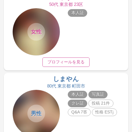
50代 東京都 23区
本人証
女性
プロフィールを見る
しまやん
80代 東京都 町田市
本人証
写真証
クレ証
投稿 21件
Q&A 7答
性格 ESTj
男性