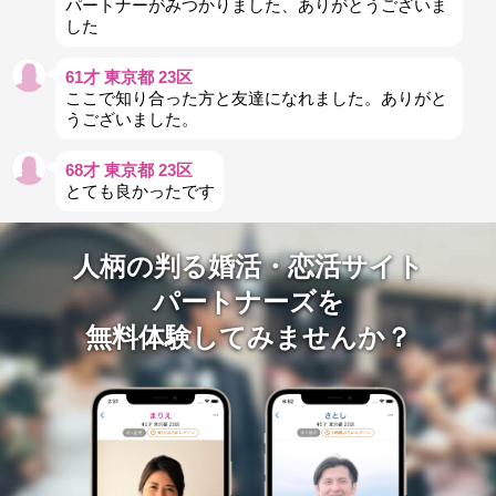
パートナーがみつかりました、ありがとうございま
した
61才 東京都 23区
ここで知り合った方と友達になれました。ありがと
うございました。
68才 東京都 23区
とても良かったです
人柄の判る婚活・恋活サイト
パートナーズを
無料体験してみませんか？