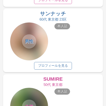
プロフィールを見る
サンナッチ
60代 東京都 23区
本人証
男性
プロフィールを見る
SUMIRE
50代 東京都
本人証