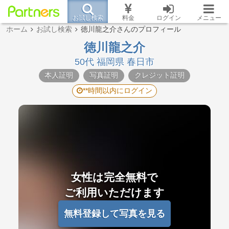
お試し検索
料金
ログイン
メニュー
ホーム
お試し検索
徳川龍之介さんのプロフィール
徳川龍之介
50代 福岡県 春日市
本人証明
写真証明
クレジット証明
**時間以内にログイン
女性は完全無料で
ご利用いただけます
無料登録して写真を見る