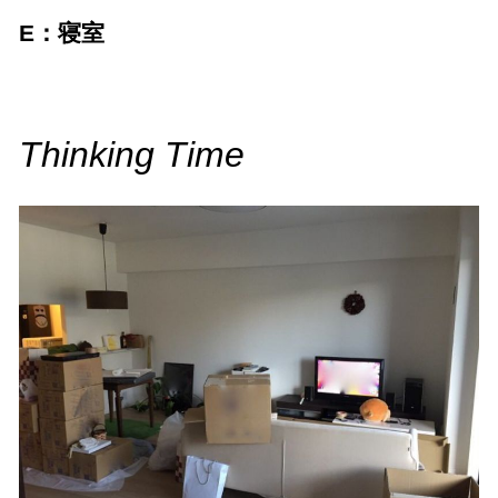
E：寝室
Thinking Time