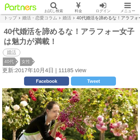
お試し検索
料金
ログイン
メニュー
トップ
婚活・恋愛コラム
婚活
40代婚活を諦めるな！アラフォ
40代婚活を諦めるな！アラフォー女子
は魅力が満載！
婚活
40代
女性
更新:2017年10月4日 |
11185 view
Facebook
Tweet