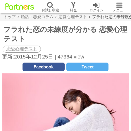
お試し検索
料金
ログイン
メニュー
トップ
婚活・恋愛コラム
恋愛心理テスト
フラれた恋の未練度
フラれた恋の未練度が分かる 恋愛心理
テスト
恋愛心理テスト
更新:2015年12月25日 |
47364 view
Facebook
Tweet