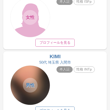
本人証
性格 ISFp
女性
プロフィールを見る
KIMI
50代 埼玉県 入間市
本人証
性格 INTp
男性