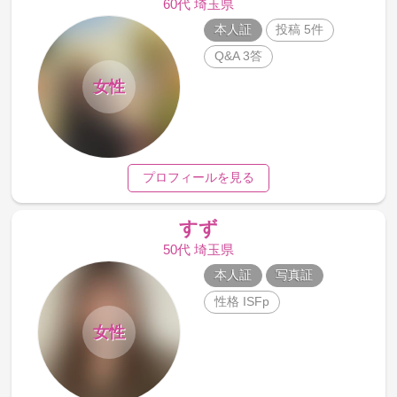
60代 埼玉県
本人証
投稿 5件
Q&A 3答
女性
プロフィールを見る
すず
50代 埼玉県
本人証
写真証
性格 ISFp
女性