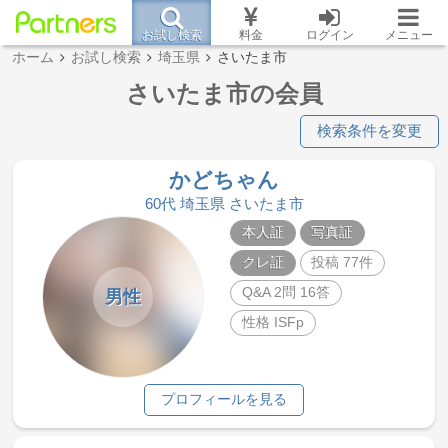
お試し検索
料金
ログイン
メニュー
ホーム
お試し検索
埼玉県
さいたま市
さいたま市の会員
検索条件を変更
かどちゃん
60代 埼玉県 さいたま市
本人証
写真証
クレ証
投稿 77件
Q&A 2問 16答
男性
性格 ISFp
プロフィールを見る