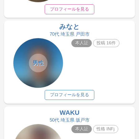
プロフィールを見る
みなと
70代 埼玉県 戸田市
本人証
投稿 16件
男性
プロフィールを見る
WAKU
50代 埼玉県 坂戸市
本人証
性格 INFj