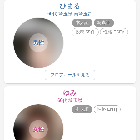
ひまる
60代 埼玉県 南埼玉郡
本人証
写真証
投稿 55件
性格 ESFp
男性
プロフィールを見る
ゆみ
60代 埼玉県
本人証
性格 ENTj
女性