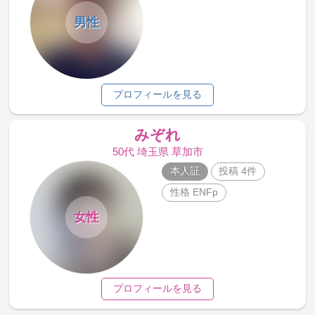
男性
プロフィールを見る
みぞれ
50代 埼玉県 草加市
本人証
投稿 4件
性格 ENFp
女性
プロフィールを見る