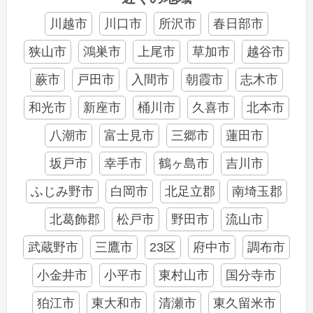
川越市
川口市
所沢市
春日部市
狭山市
鴻巣市
上尾市
草加市
越谷市
蕨市
戸田市
入間市
朝霞市
志木市
和光市
新座市
桶川市
久喜市
北本市
八潮市
富士見市
三郷市
蓮田市
坂戸市
幸手市
鶴ヶ島市
吉川市
ふじみ野市
白岡市
北足立郡
南埼玉郡
北葛飾郡
松戸市
野田市
流山市
武蔵野市
三鷹市
23区
府中市
調布市
小金井市
小平市
東村山市
国分寺市
狛江市
東大和市
清瀬市
東久留米市