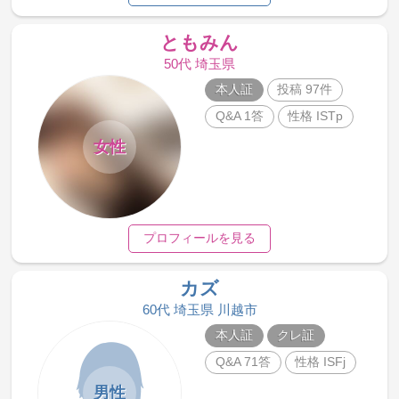
ともみん
50代 埼玉県
本人証
投稿 97件
Q&A 1答
性格 ISTp
女性
プロフィールを見る
カズ
60代 埼玉県 川越市
本人証
クレ証
Q&A 71答
性格 ISFj
男性