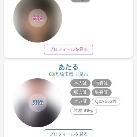
女性
プロフィールを見る
あたる
60代 埼玉県 上尾市
本人証
写真証
収入証
独身証
クレ証
Q&A 263答
男性
性格 INFp
プロフィールを見る