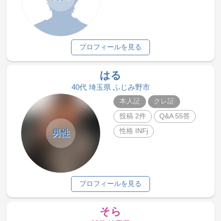
プロフィールを見る
はる
40代 埼玉県 ふじみ野市
本人証
クレ証
投稿 2件
Q&A 55答
性格 INFj
男性
プロフィールを見る
そら