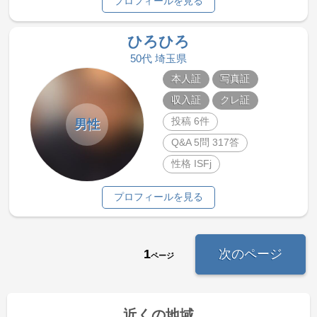
プロフィールを見る
ひろひろ
50代 埼玉県
本人証
写真証
収入証
クレ証
投稿 6件
男性
Q&A 5問 317答
性格 ISFj
プロフィールを見る
1
次のページ
ページ
近くの地域