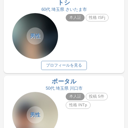
トシ
60代 埼玉県 さいたま市
本人証
性格 ISFj
男性
プロフィールを見る
ポータル
50代 埼玉県 川口市
本人証
投稿 5件
性格 INTp
男性