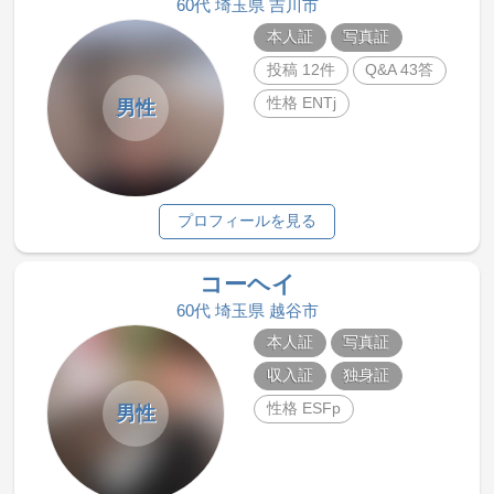
60代 埼玉県 吉川市
本人証
写真証
投稿 12件
Q&A 43答
性格 ENTj
男性
プロフィールを見る
コーヘイ
60代 埼玉県 越谷市
本人証
写真証
収入証
独身証
性格 ESFp
男性