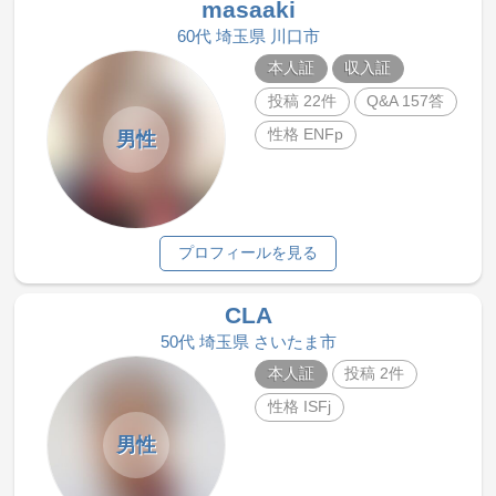
masaaki
60代 埼玉県 川口市
本人証
収入証
投稿 22件
Q&A 157答
性格 ENFp
男性
プロフィールを見る
CLA
50代 埼玉県 さいたま市
本人証
投稿 2件
性格 ISFj
男性