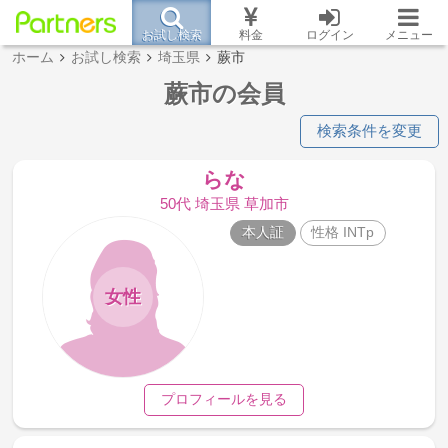
お試し検索
料金
ログイン
メニュー
ホーム
お試し検索
埼玉県
蕨市
蕨市の会員
検索条件を変更
らな
50代 埼玉県 草加市
本人証
性格 INTp
女性
プロフィールを見る