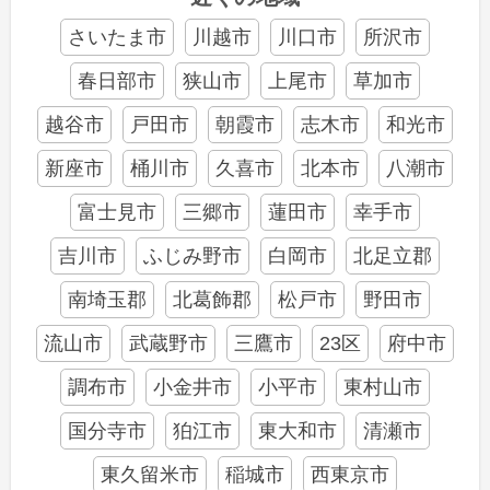
さいたま市
川越市
川口市
所沢市
春日部市
狭山市
上尾市
草加市
越谷市
戸田市
朝霞市
志木市
和光市
新座市
桶川市
久喜市
北本市
八潮市
富士見市
三郷市
蓮田市
幸手市
吉川市
ふじみ野市
白岡市
北足立郡
南埼玉郡
北葛飾郡
松戸市
野田市
流山市
武蔵野市
三鷹市
23区
府中市
調布市
小金井市
小平市
東村山市
国分寺市
狛江市
東大和市
清瀬市
東久留米市
稲城市
西東京市