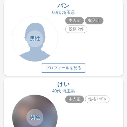
バン
60代 埼玉県
本人証
収入証
投稿 2件
男性
プロフィールを見る
けい
40代 埼玉県
本人証
性格 INFp
男性