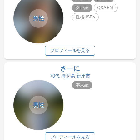
クレ証
Q&A 6答
性格 ISFp
男性
プロフィールを見る
さーに
70代 埼玉県 新座市
本人証
男性
プロフィールを見る