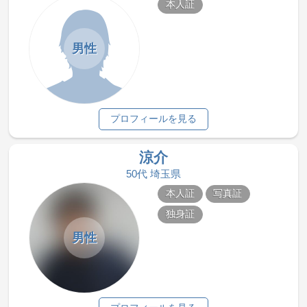
本人証
男性
プロフィールを見る
涼介
50代 埼玉県
本人証
写真証
独身証
男性