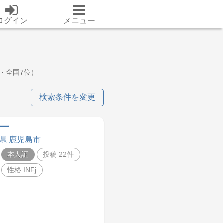
ログイン
メニュー
・全国7位）
検索条件を変更
一
島県 鹿児島市
本人証
投稿 22件
性格 INFj