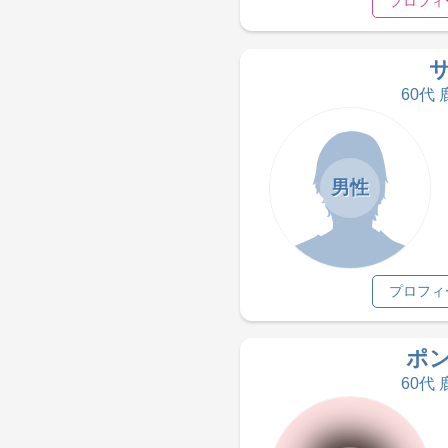
プロフィ
60代
男性
プロフィ
ポ
60代