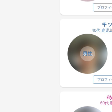
プロフィ
キ
40代 鹿児
男性
プロフィ
a
60代