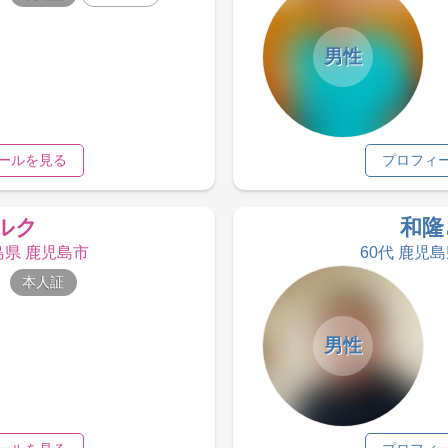
男性
ールを見る
プロフィ
ルク
和隆
島県 鹿児島市
60代 鹿児
本人証
男性