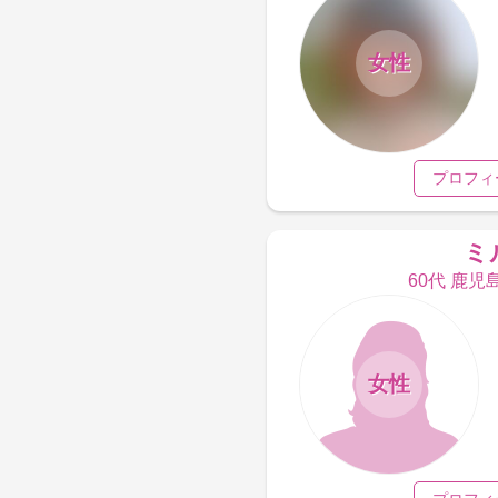
女性
プロフィ
ミ
60代 鹿児
女性