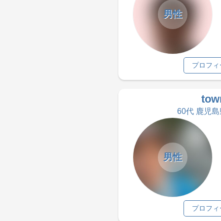
男性
プロフィ
tow
60代 鹿児
男性
プロフィ