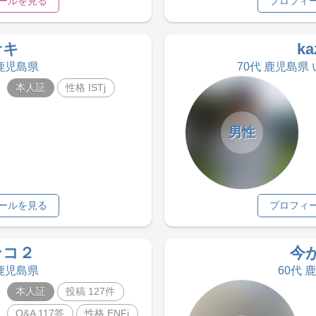
ールを見る
プロフィ
サキ
ka
 鹿児島県
70代 鹿児島県
本人証
性格 ISTj
男性
ールを見る
プロフィ
ンコ２
今
 鹿児島県
60代 
本人証
投稿 127件
Q&A 117答
性格 ENFj