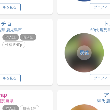
ールを見る
プロフィ
ッチョ
ト
島県 鹿児島市
60代 鹿児
本人証
写真証
性格 ENFp
男性
ールを見る
プロフィ
yap
ア
 鹿児島県
60代 
本人証
投稿 1件