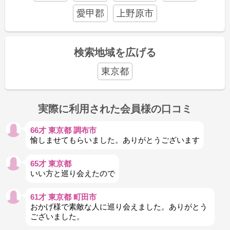
愛甲郡
上野原市
検索地域を広げる
東京都
実際に利用された会員様の口コミ
66才 東京都 調布市
愉しませてもらいました。ありがとうございます
65才 東京都
いい方と巡り会えたので
61才 東京都 町田市
おかげ様で素敵な人に巡り会えました。ありがとう
ございました。