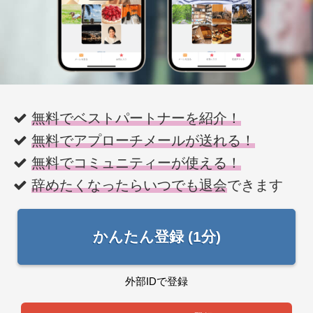
無料でベストパートナーを紹介！
無料でアプローチメールが送れる！
無料でコミュニティーが使える！
辞めたくなったらいつでも退会
できます
かんたん登録 (1分)
外部IDで登録