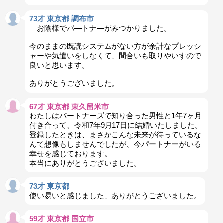
73才 東京都 調布市
お陰様でパ―トナ―がみつかりました。
今のままの既読システムがない方が余計なプレッシ
ャーや気遣いをしなくて、間合いも取りやいすので
良いと思います。
ありがとうございました。
67才 東京都 東久留米市
わたしはパートナーズで知り合った男性と1年7ヶ月
付き合って、令和7年9月17日に結婚いたしました。
登録したときは、まさかこんな未来が待っているな
んて想像もしませんでしたが、今パートナーがいる
幸せを感じております。
本当にありがとうございました。
73才 東京都
使い易いと感じました、ありがとうございました。
59才 東京都 国立市