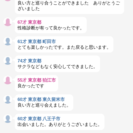
良い方と巡り合うことができました ありがとうご
ざいました
67才 東京都
性格診断が有って良かったです。
61才 東京都 町田市
とても楽しかったです。また戻ると思います。
74才 東京都
サクラなどもなく安心してできました。
55才 東京都 狛江市
良かったです
60才 東京都 東久留米市
良い方と巡り会えました。
60才 東京都 八王子市
出会いました。ありがとうございました。