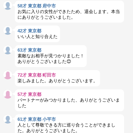
58才 東京都 府中市
お気に入りの女性ができたため、退会します。本当
にありがとうございました。
42才 東京都
いい人と知り合えた
63才 東京都
素敵なお相手が見つかりました！
ありがとうございました😊
72才 東京都 町田市
楽しみました。ありがとうございます。
57才 東京都
パートナーがみつかりました、ありがとうございま
した
61才 東京都 小平市
人として尊敬できる方に巡り合うことができまし
た。ありがとうございました。