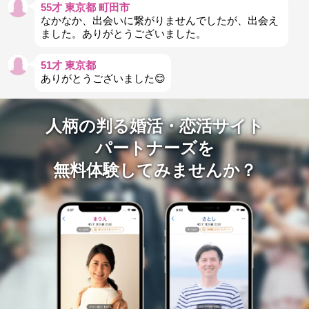
55才 東京都 町田市
なかなか、出会いに繋がりませんでしたが、出会え
ました。ありがとうございました。
51才 東京都
ありがとうございました😊
人柄の判る婚活・恋活サイト
パートナーズを
無料体験してみませんか？