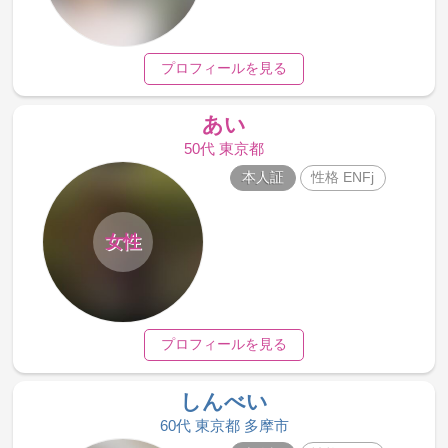
プロフィールを見る
あい
50代 東京都
本人証
性格 ENFj
女性
プロフィールを見る
しんべい
60代 東京都 多摩市