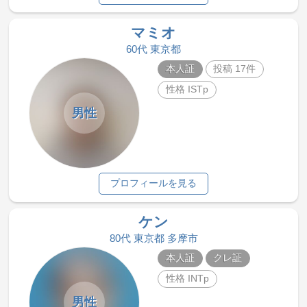
マミオ
60代 東京都
本人証
投稿 17件
性格 ISTp
男性
プロフィールを見る
ケン
80代 東京都 多摩市
本人証
クレ証
性格 INTp
男性