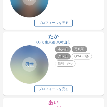
プロフィールを見る
たか
60代 東京都 東村山市
本人証
写真証
クレ証
Q&A 49答
性格 ISFp
男性
プロフィールを見る
あい