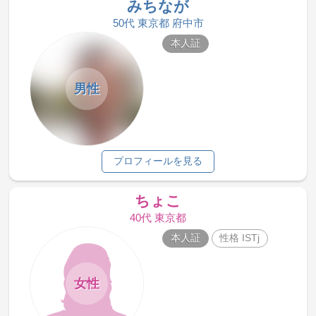
みちなが
50代 東京都 府中市
本人証
男性
プロフィールを見る
ちょこ
40代 東京都
本人証
性格 ISTj
女性