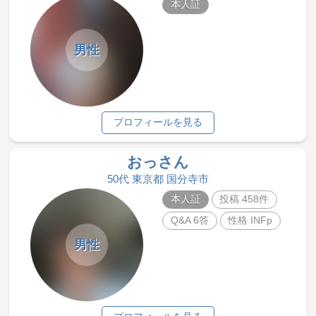
本人証
男性
プロフィールを見る
おっさん
50代 東京都 国分寺市
本人証
投稿 458件
Q&A 6答
性格 INFp
男性