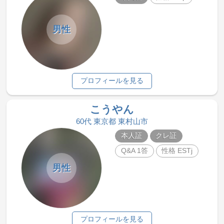
男性
プロフィールを見る
こうやん
60代 東京都 東村山市
本人証
クレ証
Q&A 1答
性格 ESTj
男性
プロフィールを見る