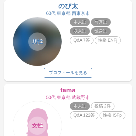
のび太
60代 東京都 西東京市
本人証
写真証
収入証
独身証
Q&A 7答
性格 ENFj
男性
プロフィールを見る
tama
50代 東京都 武蔵野市
本人証
投稿 2件
Q&A 122答
性格 ISFp
女性