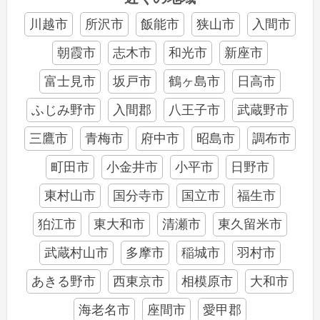
川越市
所沢市
飯能市
狭山市
入間市
朝霞市
志木市
和光市
新座市
富士見市
坂戸市
鶴ヶ島市
日高市
ふじみ野市
入間郡
八王子市
武蔵野市
三鷹市
青梅市
府中市
昭島市
調布市
町田市
小金井市
小平市
日野市
東村山市
国分寺市
国立市
福生市
狛江市
東大和市
清瀬市
東久留米市
武蔵村山市
多摩市
稲城市
羽村市
あきる野市
西東京市
相模原市
大和市
海老名市
座間市
愛甲郡