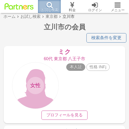
お試し検索
料金
ログイン
メニュー
ホーム
お試し検索
東京都
立川市
立川市の会員
検索条件を変更
ミク
60代 東京都 八王子市
本人証
性格 INFj
女性
プロフィールを見る