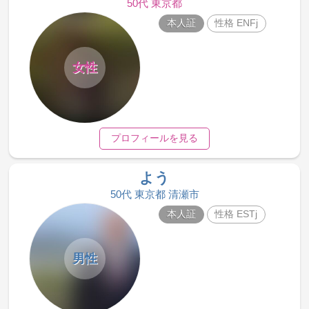
50代 東京都
本人証
性格 ENFj
女性
プロフィールを見る
よう
50代 東京都 清瀬市
本人証
性格 ESTj
男性