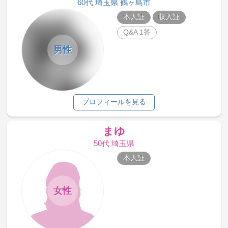
60代 埼玉県 鶴ヶ島市
本人証
収入証
Q&A 1答
男性
プロフィールを見る
まゆ
50代 埼玉県
本人証
女性