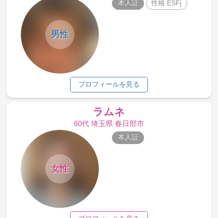
本人証
性格 ESFj
男性
プロフィールを見る
ラムネ
60代 埼玉県 春日部市
本人証
女性