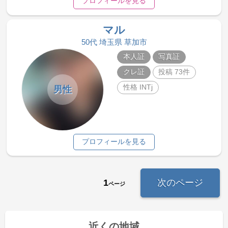
プロフィールを見る
マル
50代 埼玉県 草加市
本人証
写真証
クレ証
投稿 73件
性格 INTj
男性
プロフィールを見る
1
次のページ
ページ
近くの地域