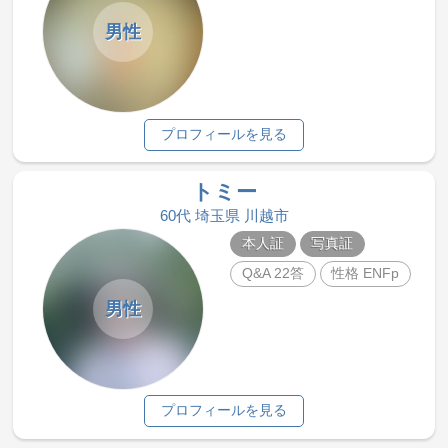
男性
プロフィールを見る
トミー
60代 埼玉県 川越市
本人証
写真証
Q&A 22答
性格 ENFp
男性
プロフィールを見る