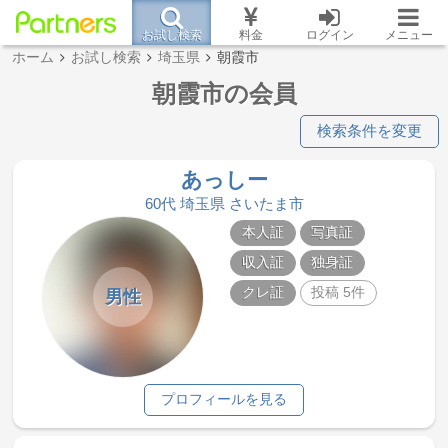
お試し検索
料金
ログイン
メニュー
ホーム
お試し検索
埼玉県
朝霞市
朝霞市の会員
検索条件を変更
あっしー
60代 埼玉県 さいたま市
本人証
写真証
収入証
独身証
クレ証
投稿 5件
男性
プロフィールを見る