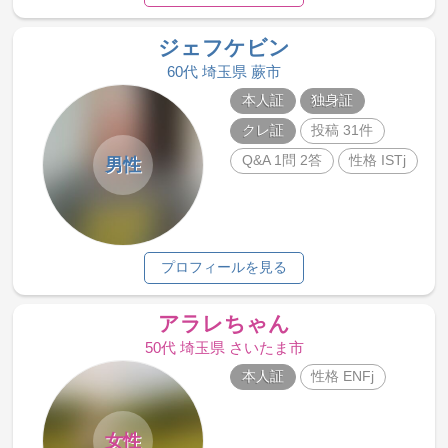
ジェフケビン
60代 埼玉県 蕨市
本人証
独身証
クレ証
投稿 31件
Q&A 1問 2答
性格 ISTj
男性
プロフィールを見る
アラレちゃん
50代 埼玉県 さいたま市
本人証
性格 ENFj
女性