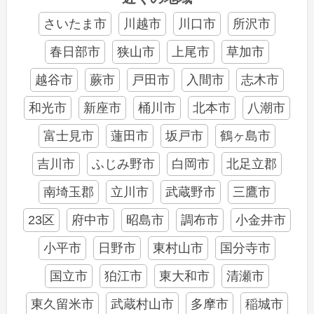
さいたま市
川越市
川口市
所沢市
春日部市
狭山市
上尾市
草加市
越谷市
蕨市
戸田市
入間市
志木市
和光市
新座市
桶川市
北本市
八潮市
富士見市
蓮田市
坂戸市
鶴ヶ島市
吉川市
ふじみ野市
白岡市
北足立郡
南埼玉郡
立川市
武蔵野市
三鷹市
23区
府中市
昭島市
調布市
小金井市
小平市
日野市
東村山市
国分寺市
国立市
狛江市
東大和市
清瀬市
東久留米市
武蔵村山市
多摩市
稲城市