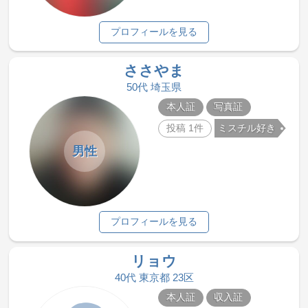
プロフィールを見る
ささやま
50代 埼玉県
本人証
写真証
投稿 1件
ミスチル好き
男性
プロフィールを見る
リョウ
40代 東京都 23区
本人証
収入証