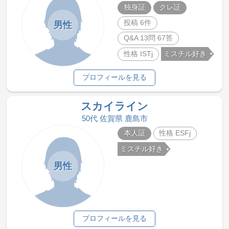
独身証
クレ証
投稿 6件
男性
Q&A 13問 67答
性格 ISTj
ミスチル好き
プロフィールを見る
スカイライン
50代 佐賀県 鹿島市
本人証
性格 ESFj
ミスチル好き
男性
プロフィールを見る