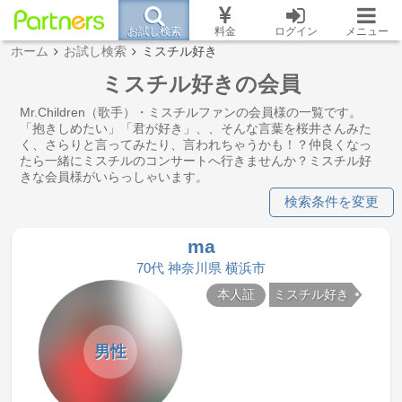
お試し検索
料金
ログイン
メニュー
ホーム
お試し検索
ミスチル好き
ミスチル好きの会員
Mr.Children（歌手）・ミスチルファンの会員様の一覧です。
「抱きしめたい」「君が好き」、、そんな言葉を桜井さんみた
く、さらりと言ってみたり、言われちゃうかも！？仲良くなっ
たら一緒にミスチルのコンサートへ行きませんか？ミスチル好
きな会員様がいらっしゃいます。
検索条件を変更
ma
70代 神奈川県 横浜市
本人証
ミスチル好き
男性