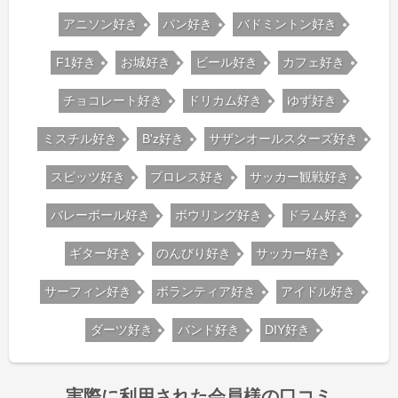
アニソン好き
パン好き
バドミントン好き
F1好き
お城好き
ビール好き
カフェ好き
チョコレート好き
ドリカム好き
ゆず好き
ミスチル好き
B'z好き
サザンオールスターズ好き
スピッツ好き
プロレス好き
サッカー観戦好き
バレーボール好き
ボウリング好き
ドラム好き
ギター好き
のんびり好き
サッカー好き
サーフィン好き
ボランティア好き
アイドル好き
ダーツ好き
バンド好き
DIY好き
実際に利用された会員様の口コミ