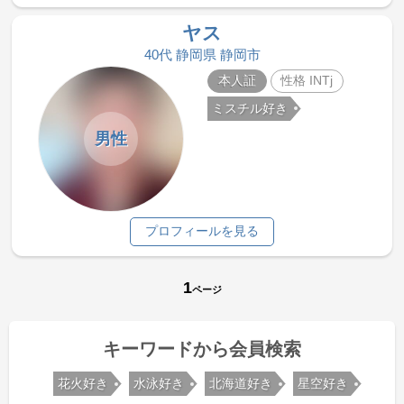
ヤス
40代 静岡県 静岡市
本人証
性格 INTj
ミスチル好き
男性
プロフィールを見る
1
ページ
キーワードから会員検索
花火好き
水泳好き
北海道好き
星空好き