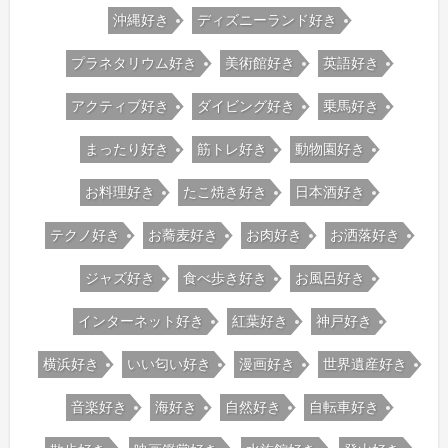
沖縄好き
ディズニーランド好き
プラネタリウム好き
美術館好き
英語好き
アクティブ好き
ダイビング好き
乗馬好き
まったり好き
筋トレ好き
動物園好き
お料理好き
たこ焼き好き
日本酒好き
テクノ好き
お蕎麦好き
お肉好き
お洒落好き
ジャズ好き
食べ歩き好き
お風呂好き
インターネット好き
紅葉好き
神戸好き
横浜好き
いい匂い好き
漫画好き
世界遺産好き
音楽好き
海好き
自然好き
自転車好き