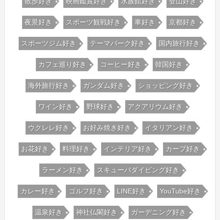
散歩好き
映画鑑賞好き
水族館好き
登山好き
夜景好き
スポーツ観戦好き
車好き
京都好き
スポーツジム好き
テーマパーク好き
国内旅行好き
カフェ巡り好き
コーヒー好き
韓国好き
海外旅行好き
ガンダム好き
ショッピング好き
ワイン好き
野球好き
アクアリウム好き
ウクレレ好き
お好み焼き好き
イタリアン好き
お花好き
料理好き
インテリア好き
カープ好き
ラーメン好き
スキューバダイビング好き
カレー好き
ゴルフ好き
LINE好き
YouTube好き
温泉好き
神社仏閣好き
ガーデニング好き