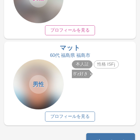
プロフィールを見る
マット
60代 福島県 福島市
本人証
性格 ISFj
B'z好き
男性
プロフィールを見る