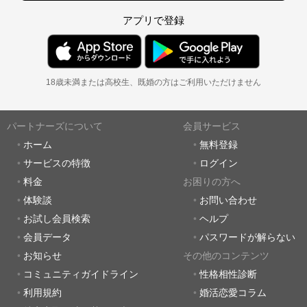
アプリで登録
18歳未満または高校生、既婚の方はご利用いただけません
パートナーズについて
会員サービス
ホーム
無料登録
サービスの特徴
ログイン
料金
お困りの方へ
体験談
お問い合わせ
お試し会員検索
ヘルプ
会員データ
パスワードが解らない
お知らせ
その他のコンテンツ
コミュニティガイドライン
性格相性診断
利用規約
婚活恋愛コラム