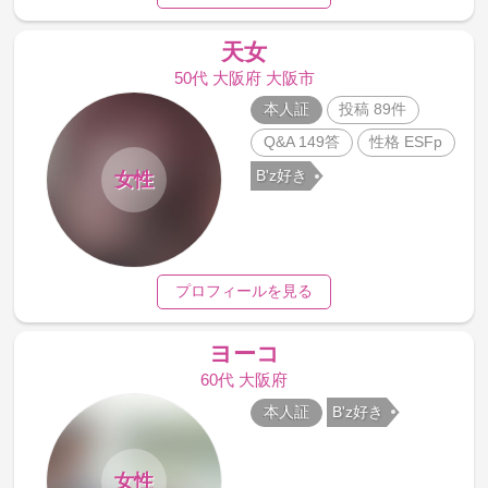
天女
50代 大阪府 大阪市
本人証
投稿 89件
Q&A 149答
性格 ESFp
B'z好き
女性
プロフィールを見る
ヨーコ
60代 大阪府
本人証
B'z好き
女性