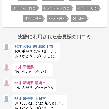
サーフィン好き
ボランティア好き
アイドル好き
ダーツ好き
バンド好き
DIY好き
実際に利用された会員様の口コミ
70才 和歌山県 和歌山市
お相手が見つかりました。
ありがとうございました。
50才 千葉県
使いやすかったです。
55才 新潟県 新潟市
いい人が見つかったため
65才 埼玉県 川越市
巡り合いは、急に訪れました。
ありがとうございました。