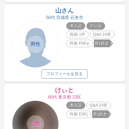
山さん
50代 宮城県 石巻市
本人証
クレ証
投稿 1件
Q&A 14答
性格 ENFp
B'z好き
男性
プロフィールを見る
けぃと
60代 東京都 23区
本人証
Q&A 23答
性格 ESFj
B'z好き
女性