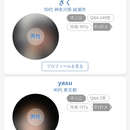
さく
50代 神奈川県 綾瀬市
本人証
Q&A 149答
性格 INTp
B'z好き
男性
プロフィールを見る
yasu
40代 東京都
本人証
Q&A 2答
性格 ISTp
B'z好き
男性