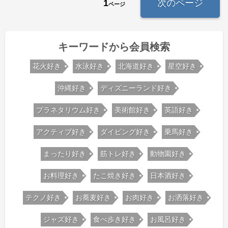
1
次のページ
ページ
キーワードから会員検索
花火好き
水泳好き
北海道好き
星空好き
沖縄好き
ディズニーランド好き
プラネタリウム好き
美術館好き
英語好き
アクティブ好き
ダイビング好き
乗馬好き
まったり好き
筋トレ好き
動物園好き
お料理好き
たこ焼き好き
日本酒好き
テクノ好き
お蕎麦好き
お肉好き
お洒落好き
ジャズ好き
食べ歩き好き
お風呂好き