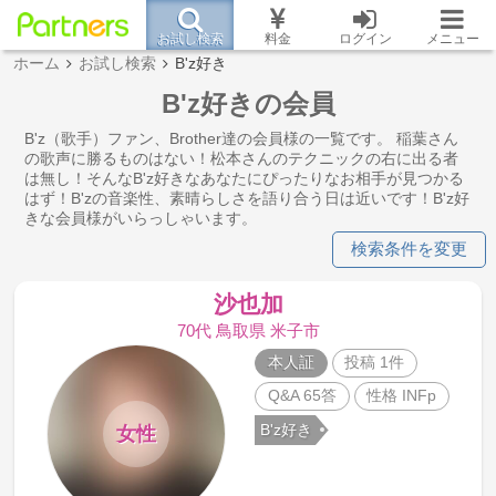
お試し検索
料金
ログイン
メニュー
ホーム
お試し検索
B'z好き
B'z好きの会員
B'z（歌手）ファン、Brother達の会員様の一覧です。 稲葉さん
の歌声に勝るものはない！松本さんのテクニックの右に出る者
は無し！そんなB'z好きなあなたにぴったりなお相手が見つかる
はず！B'zの音楽性、素晴らしさを語り合う日は近いです！B'z好
きな会員様がいらっしゃいます。
検索条件を変更
沙也加
70代 鳥取県 米子市
本人証
投稿 1件
Q&A 65答
性格 INFp
B'z好き
女性