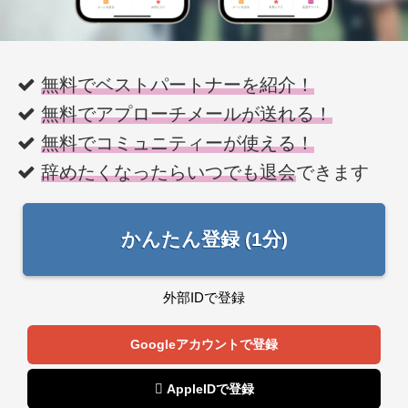
無料でベストパートナーを紹介！
無料でアプローチメールが送れる！
無料でコミュニティーが使える！
辞めたくなったらいつでも退会
できます
かんたん登録 (1分)
外部IDで登録
Googleアカウントで登録
 AppleIDで登録