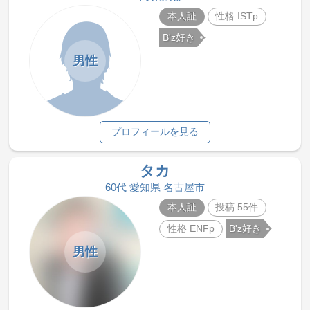
本人証
性格 ISTp
B'z好き
男性
プロフィールを見る
タカ
60代 愛知県 名古屋市
本人証
投稿 55件
性格 ENFp
B'z好き
男性