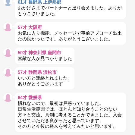
61才 長野県 上伊那郡
おかげさまでパートナーと巡り会えました。ありが
とうごさいました。
57才 大阪府
お気に入り機能、メッセージで事前アプローチ出来
たの良かったです。ありがとうございました。
50才 神奈川県 座間市
素敵な人が見つかりました
57才 静岡県 浜松市
いい方と連絡とれました。
ありがとうございます
64才 愛媛県
慣れないので、最初は戸惑っていました。
日常生活範囲では、ほとんど知り合うことのない
方々と交流、真剣に考えることができました。入会
させていただき良かったと思っています。
その方と今後の将来を考えてみたいと思います。