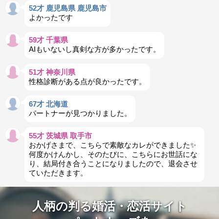
52才 鹿児島県 鹿児島市
よかったです
59才 千葉県
AIもいないし真剣な方が多かったです。
51才 神奈川県
性格診断がある点が良かったです。
67才 北海道
パートナーが見つかりました。
55才 茨城県 取手市
おかげさまで、こちらで素敵なカレができました✨
何度かけんかし、そのたびに、こちらにお世話にな
り、結局付き合うことになりましたので、退会させ
ていただきます。
人柄の判る婚活・恋活サイト