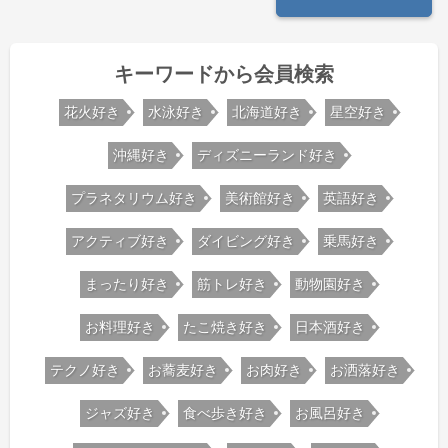
キーワードから会員検索
花火好き
水泳好き
北海道好き
星空好き
沖縄好き
ディズニーランド好き
プラネタリウム好き
美術館好き
英語好き
アクティブ好き
ダイビング好き
乗馬好き
まったり好き
筋トレ好き
動物園好き
お料理好き
たこ焼き好き
日本酒好き
テクノ好き
お蕎麦好き
お肉好き
お洒落好き
ジャズ好き
食べ歩き好き
お風呂好き