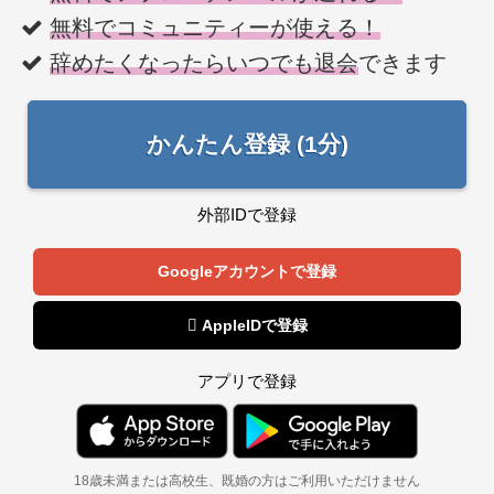
無料でコミュニティーが使える！
辞めたくなったらいつでも退会
できます
かんたん登録 (1分)
外部IDで登録
Googleアカウントで登録
 AppleIDで登録
アプリで登録
18歳未満または高校生、既婚の方はご利用いただけません