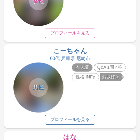
女性
プロフィールを見る
こーちゃん
60代 兵庫県 尼崎市
本人証
Q&A 1問 4答
性格 INFp
お城好き
男性
プロフィールを見る
はな