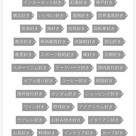
インターネット好き
紅葉好き
神戸好き
横浜好き
いい匂い好き
漫画好き
世界遺産好き
音楽好き
海好き
自然好き
自転車好き
散歩好き
映画鑑賞好き
水族館好き
登山好き
夜景好き
スポーツ観戦好き
車好き
京都好き
スポーツジム好き
テーマパーク好き
国内旅行好き
カフェ巡り好き
コーヒー好き
韓国好き
海外旅行好き
ガンダム好き
ショッピング好き
ワイン好き
野球好き
アクアリウム好き
ウクレレ好き
お好み焼き好き
イタリアン好き
お花好き
料理好き
インテリア好き
カープ好き