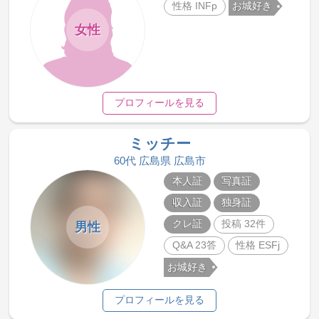
性格 INFp
お城好き
女性
プロフィールを見る
ミッチー
60代 広島県 広島市
本人証
写真証
収入証
独身証
クレ証
投稿 32件
男性
Q&A 23答
性格 ESFj
お城好き
プロフィールを見る