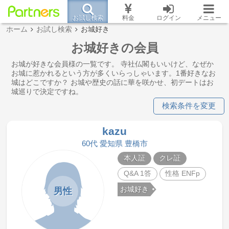
お試し検索
料金
ログイン
メニュー
ホーム
お試し検索
お城好き
お城好きの会員
お城が好きな会員様の一覧です。 寺社仏閣もいいけど、なぜか
お城に惹かれるという方が多くいらっしゃいます。1番好きなお
城はどこですか？ お城や歴史の話に華を咲かせ、初デートはお
城巡りで決定ですね。
検索条件を変更
kazu
60代 愛知県 豊橋市
本人証
クレ証
Q&A 1答
性格 ENFp
お城好き
男性