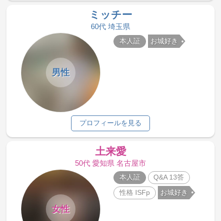
ミッチー
60代 埼玉県
本人証
お城好き
男性
プロフィールを見る
土来愛
50代 愛知県 名古屋市
本人証
Q&A 13答
性格 ISFp
お城好き
女性