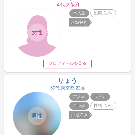
50代 大阪府
本人証
投稿 51件
お城好き
女性
プロフィールを見る
りょう
50代 東京都 23区
本人証
収入証
クレ証
性格 INFp
お城好き
男性